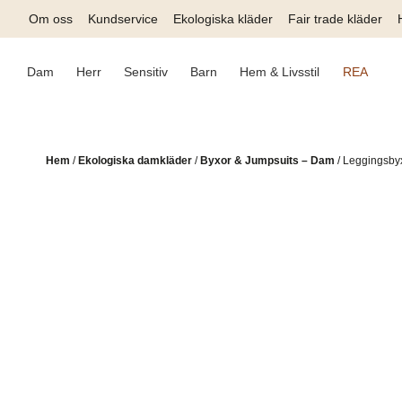
Skip
Om oss
Kundservice
Ekologiska kläder
Fair trade kläder
to
content
Dam
Herr
Sensitiv
Barn
Hem & Livsstil
REA
Hem
/
Ekologiska damkläder
/
Byxor & Jumpsuits – Dam
/
Leggingsby