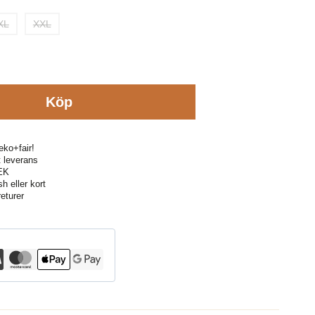
XL
XXL
Köp
eko+fair!
kt leverans
SEK
h eller kort
eturer