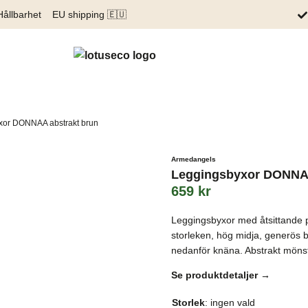
Hållbarhet
EU shipping 🇪🇺
xor DONNAA abstrakt brun
Armedangels
Leggingsbyxor DONNAA
659
kr
Leggingsbyxor med åtsittande p
storleken, hög midja, generös
nedanför knäna. Abstrakt möns
Se produktdetaljer →
Storlek
:
ingen vald