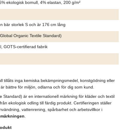
 96% ekologisk bomull, 4% elastan, 200 g/m²
n bär storlek S och är 176 cm lång
lobal Organic Textile Standard)
l, GOTS-certifierad fabrik
ll tillåts inga kemiska bekämpningsmedel, konstgödning eller
är bättre för miljön, odlarna och för dig som kund.
Standard) är en internationell märkning för kläder och textil
n ekologisk odling till färdig produkt. Certifieringen ställer
vändning, vattenrening, spårbarhet och arbetsvillkor i
-märkningen
.
rodukt