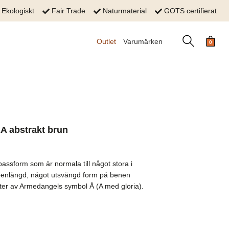
Ekologiskt
Fair Trade
Naturmaterial
GOTS certifierat
Outlet
Varumärken
0
 abstrakt brun
assform som är normala till något stora i
 benlängd, något utsvängd form på benen
ter av Armedangels symbol Å (A med gloria).