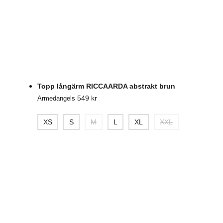
Topp långärm RICCAARDA abstrakt brun
549
kr
Armedangels
XS
S
M
L
XL
XXL