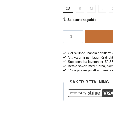
XS
S
M
L
Se storleksguide
Leggingsbyxor
DONNAA
abstrakt
brun
Gör skillnad, handla certifierat 
Alla varor finns i lager för dire
mängd
Supersnabba leveranser, 59 
Betala säkert med Klarna, Swis
14 dagars ångerrätt och enkla r
SÄKER BETALNING