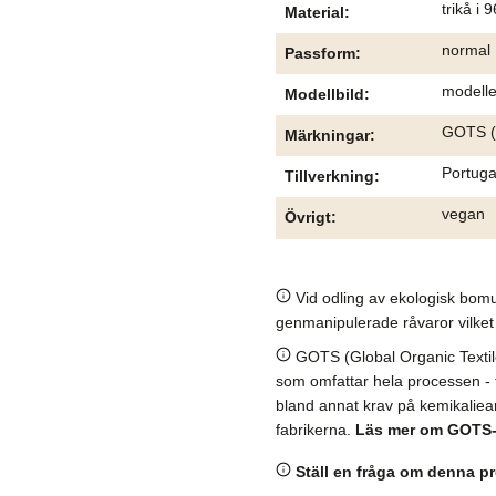
trikå i
Material
normal
Passform
modelle
Modellbild
GOTS (G
Märkningar
Portuga
Tillverkning
vegan
Övrigt
Vid odling av ekologisk bomu
genmanipulerade råvaror vilket 
GOTS (Global Organic Textile 
som omfattar hela processen - frå
bland annat krav på kemikaliean
fabrikerna.
Läs mer om GOTS
Ställ en fråga om denna p