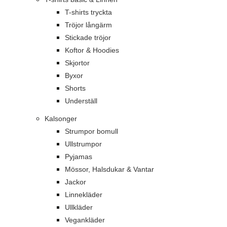
T-shirts tryckta
Tröjor långärm
Stickade tröjor
Koftor & Hoodies
Skjortor
Byxor
Shorts
Underställ
Kalsonger
Strumpor bomull
Ullstrumpor
Pyjamas
Mössor, Halsdukar & Vantar
Jackor
Linnekläder
Ullkläder
Vegankläder