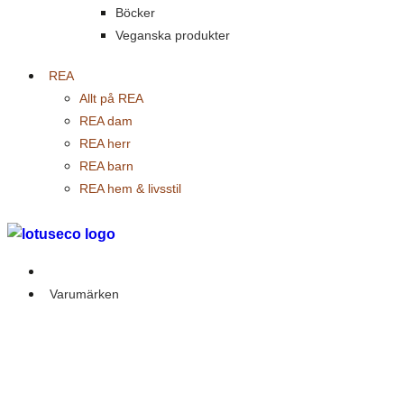
Böcker
Veganska produkter
REA
Allt på REA
REA dam
REA herr
REA barn
REA hem & livsstil
Outlet
Varumärken