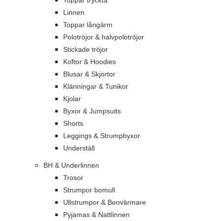
Toppar tryckta
Linnen
Toppar långärm
Polotröjor & halvpolotröjor
Stickade tröjor
Koftor & Hoodies
Blusar & Skjortor
Klänningar & Tunikor
Kjolar
Byxor & Jumpsuits
Shorts
Leggings & Strumpbyxor
Underställ
BH & Underlinnen
Trosor
Strumpor bomull
Ullstrumpor & Benvärmare
Pyjamas & Nattlinnen