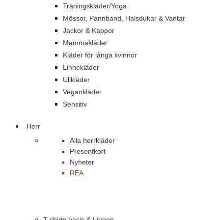
Träningskläder/Yoga
Mössor, Pannband, Halsdukar & Vantar
Jackor & Kappor
Mammakläder
Kläder för långa kvinnor
Linnekläder
Ullkläder
Vegankläder
Sensitiv
Herr
Alla herrkläder
Presentkort
Nyheter
REA
T-shirts basic & Linnen