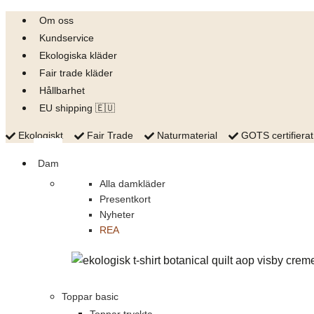
Skip
Om oss
to
Kundservice
content
Ekologiska kläder
Fair trade kläder
Hållbarhet
EU shipping 🇪🇺
Ekologiskt
Fair Trade
Naturmaterial
GOTS certifierat
Dam
Alla damkläder
Presentkort
Nyheter
REA
Toppar basic