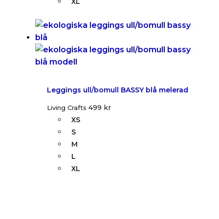
XL
Leggings ull/bomull BASSY blå melerad
499
kr
Living Crafts
XS
S
M
L
XL