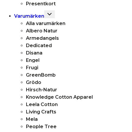
Presentkort
Toggle
Varumärken
child
Alla varumärken
menu
Albero Natur
Armedangels
Dedicated
Disana
Engel
Frugi
GreenBomb
Grödo
Hirsch-Natur
Knowledge Cotton Apparel
Leela Cotton
Living Crafts
Mela
People Tree