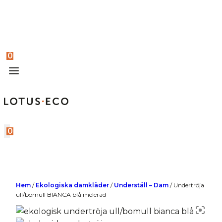
0
0
Hem
/
Ekologiska damkläder
/
Underställ – Dam
/
Undertröja
ull/bomull BIANCA blå melerad