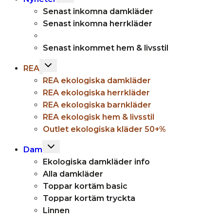
child
Senast inkomna damkläder
menu
Senast inkomna herrkläder
Senast inkommet hem & livsstil
Toggle
REA
child
REA ekologiska damkläder
menu
REA ekologiska herrkläder
REA ekologiska barnkläder
REA ekologisk hem & livsstil
Outlet ekologiska kläder 50+%
Toggle
Dam
child
Ekologiska damkläder info
menu
Alla damkläder
Toppar kortäm basic
Toppar kortäm tryckta
Linnen