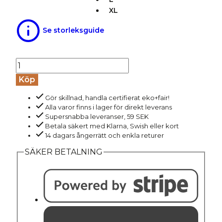
XL
Se storleksguide
Undertröja
ull/bomull
Köp
BIANCA
Gör skillnad, handla certifierat eko+fair!
blå
Alla varor finns i lager för direkt leverans
melerad
Supersnabba leveranser, 59 SEK
mängd
Betala säkert med Klarna, Swish eller kort
14 dagars ångerrätt och enkla returer
SÄKER BETALNING