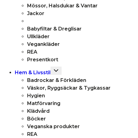
Mössor, Halsdukar & Vantar
Jackor
Babyfiltar & Dreglisar
Ullkläder
Vegankläder
REA
Presentkort
Toggle
Hem & Livsstil
child
Badrockar & Förkläden
menu
Väskor, Ryggsäckar & Tygkassar
Hygien
Matförvaring
Klädvård
Böcker
Veganska produkter
REA