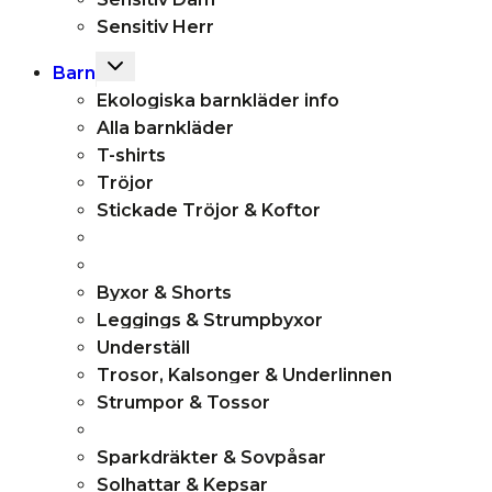
menu
Sensitiv Herr
Toggle
Barn
child
Ekologiska barnkläder info
menu
Alla barnkläder
T-shirts
Tröjor
Stickade Tröjor & Koftor
Byxor & Shorts
Leggings & Strumpbyxor
Underställ
Trosor, Kalsonger & Underlinnen
Strumpor & Tossor
Sparkdräkter & Sovpåsar
Solhattar & Kepsar