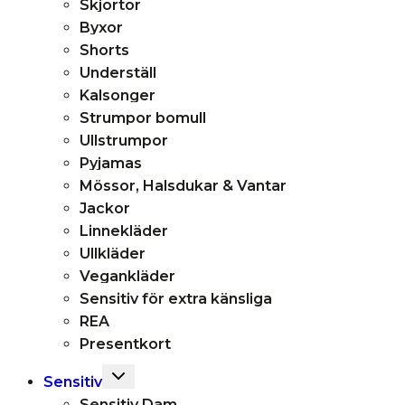
Skjortor
Byxor
Shorts
Underställ
Kalsonger
Strumpor bomull
Ullstrumpor
Pyjamas
Mössor, Halsdukar & Vantar
Jackor
Linnekläder
Ullkläder
Vegankläder
Sensitiv för extra känsliga
REA
Presentkort
Toggle
Sensitiv
child
Sensitiv Dam