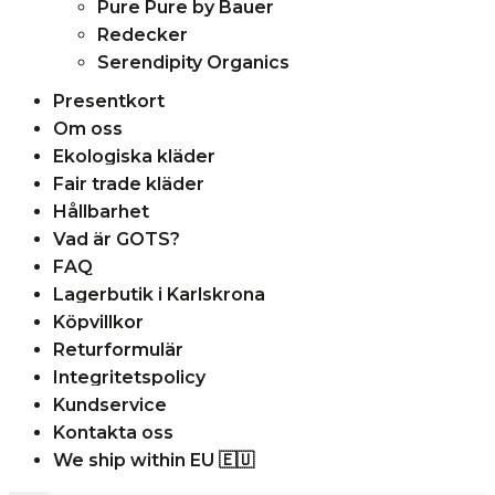
Pure Pure by Bauer
Redecker
Serendipity Organics
Presentkort
Om oss
Ekologiska kläder
Fair trade kläder
Hållbarhet
Vad är GOTS?
FAQ
Lagerbutik i Karlskrona
Köpvillkor
Returformulär
Integritetspolicy
Kundservice
Kontakta oss
We ship within EU 🇪🇺