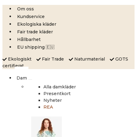
Skip
Om oss
to
Kundservice
content
Ekologiska kläder
Fair trade kläder
Hållbarhet
EU shipping 🇪🇺
Ekologiskt
Fair Trade
Naturmaterial
GOTS
certifierat
Dam
Alla damkläder
Presentkort
Nyheter
REA