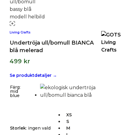
Living Crafts
Undertröja ull/bomull BIANCA
blå melerad
499
kr
Se produktdetaljer →
Färg
:
mid
blue
XS
S
Storlek
:
ingen vald
M
L