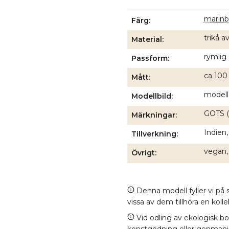
marinb
Färg
trikå 
Material
rymlig
Passform
ca 100 
Mått
modell
Modellbild
GOTS (
Märkningar
Indien,
Tillverkning
vegan,
Övrigt
Denna modell fyller vi på s
vissa av dem tillhöra en kol
Vid odling av ekologisk b
konstgödning eller genmanipul