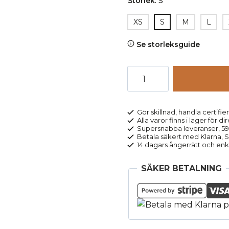
Storlek
:
S
XS
S
M
L
Se storleksguide
Nattlinne
kortärmat
BERIT
marinblå
Gör skillnad, handla certifier
Alla varor finns i lager för di
mängd
Supersnabba leveranser, 5
Betala säkert med Klarna, Sw
14 dagars ångerrätt och enk
SÄKER BETALNING