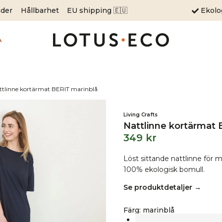
äder
Hållbarhet
EU shipping 🇪🇺
Ekol
A
ttlinne kortärmat BERIT marinblå
Living Crafts
Nattlinne kortärmat 
349
kr
Löst sittande nattlinne för my
100% ekologisk bomull.
Se produktdetaljer →
Färg
:
marinblå