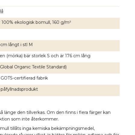
lå
av 100% ekologisk bomull, 160 g/m²
cm långt i stl M
en (mörka) bär storlek S och är 176 cm lång
Global Organic Textile Standard)
 GOTS-certifierad fabrik
 påfyllnadsprodukt
å länge den tillverkas. Om den finns i flera färger kan
lektion som inte återkommer.
omull tillåts inga kemiska bekämpningsmedel,
erade råvaror vilket är bättre för miljön, odlarna och för