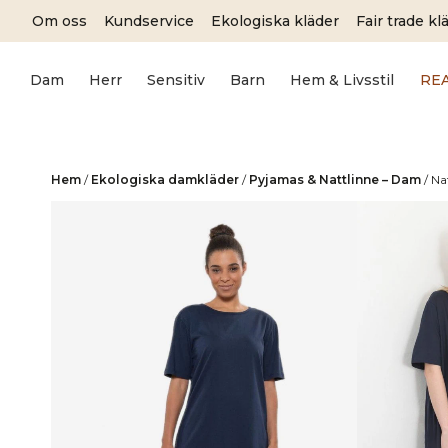
Skip
Om oss
Kundservice
Ekologiska kläder
Fair trade kl
to
content
Dam
Herr
Sensitiv
Barn
Hem & Livsstil
RE
Hem
/
Ekologiska damkläder
/
Pyjamas & Nattlinne – Dam
/
Na