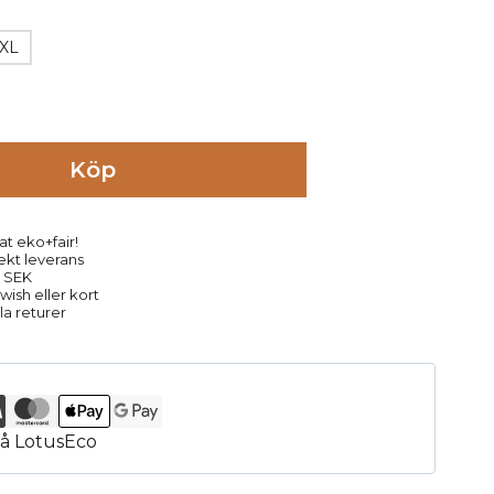
XL
Köp
at eko+fair!
rekt leverans
9 SEK
ish eller kort
la returer