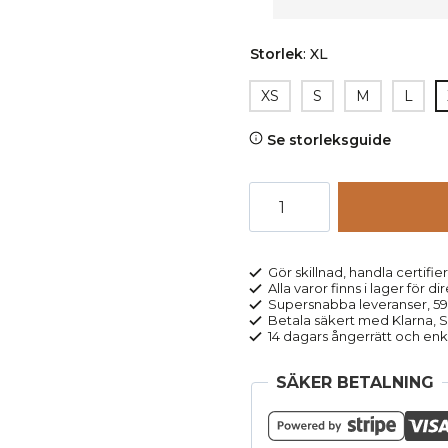
Storlek
:
XL
XS
S
M
L
Se storleksguide
Nattlinne
kortärmat
BERIT
naturvit
Gör skillnad, handla certifier
Alla varor finns i lager för di
mängd
Supersnabba leveranser, 5
Betala säkert med Klarna, Sw
14 dagars ångerrätt och enk
SÄKER BETALNING