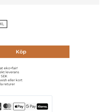
XL
Köp
at eko+fair!
rekt leverans
9 SEK
ish eller kort
la returer