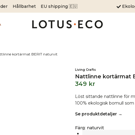
äder
Hållbarhet
EU shipping 🇪🇺
Ekol
A
ttlinne kortärmat BERIT naturvit
Living Crafts
Nattlinne kortärmat 
349
kr
Löst sittande nattlinne för my
100% ekologisk bomull som ä
Se produktdetaljer →
Färg
:
naturvit