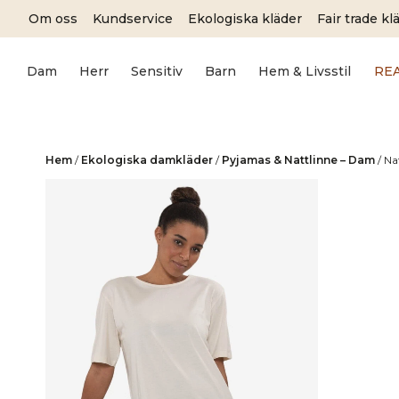
Skip
Om oss
Kundservice
Ekologiska kläder
Fair trade kl
to
content
Dam
Herr
Sensitiv
Barn
Hem & Livsstil
RE
Hem
/
Ekologiska damkläder
/
Pyjamas & Nattlinne – Dam
/
Na