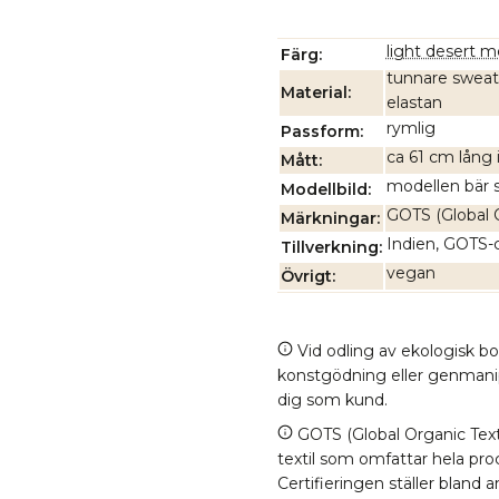
light desert 
Färg
tunnare sweats
Material
elastan
rymlig
Passform
ca 61 cm lång 
Mått
modellen bär s
Modellbild
GOTS (Global O
Märkningar
Indien, GOTS-ce
Tillverkning
vegan
Övrigt
Vid odling av ekologisk b
konstgödning eller genmanipul
dig som kund.
GOTS (Global Organic Texti
textil som omfattar hela proc
Certifieringen ställer bland