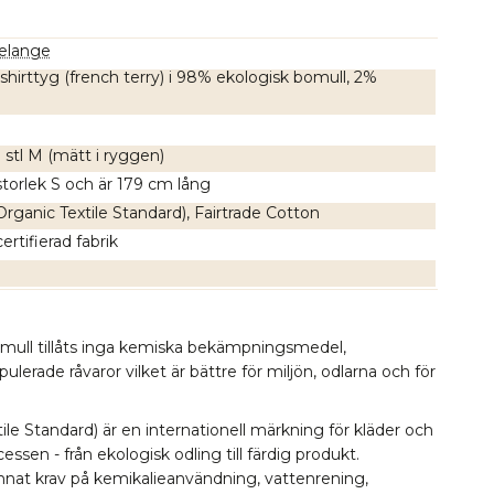
melange
hirttyg (french terry) i 98% ekologisk bomull, 2%
i stl M (mätt i ryggen)
torlek S och är 179 cm lång
rganic Textile Standard), Fairtrade Cotton
rtifierad fabrik
omull tillåts inga kemiska bekämpningsmedel,
erade råvaror vilket är bättre för miljön, odlarna och för
le Standard) är en internationell märkning för kläder och
essen - från ekologisk odling till färdig produkt.
 annat krav på kemikalieanvändning, vattenrening,