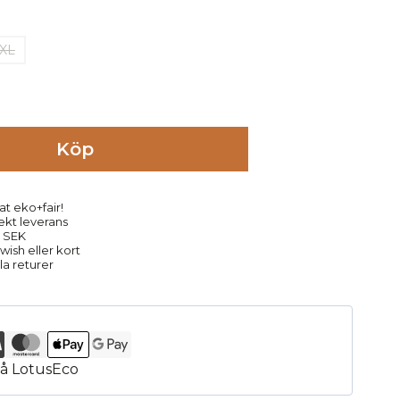
XL
Köp
at eko+fair!
rekt leverans
9 SEK
ish eller kort
la returer