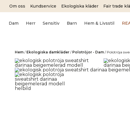
Skip
Om oss
Kundservice
Ekologiska kläder
Fair trade kl
to
content
Dam
Herr
Sensitiv
Barn
Hem & Livsstil
RE
Hem
/
Ekologiska damkläder
/
Polotröjor - Dam
/
Polotröja sw