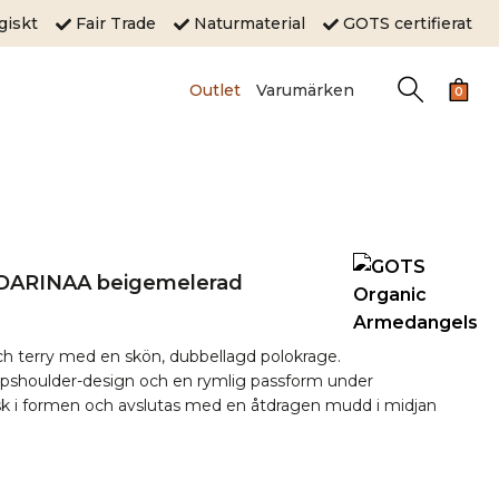
ogiskt
Fair Trade
Naturmaterial
GOTS certifierat
Outlet
Varumärken
0
t DARINAA beigemelerad
ch terry med en skön, dubbellagd polokrage.
opshoulder-design och en rymlig passform under
isk i formen och avslutas med en åtdragen mudd i midjan