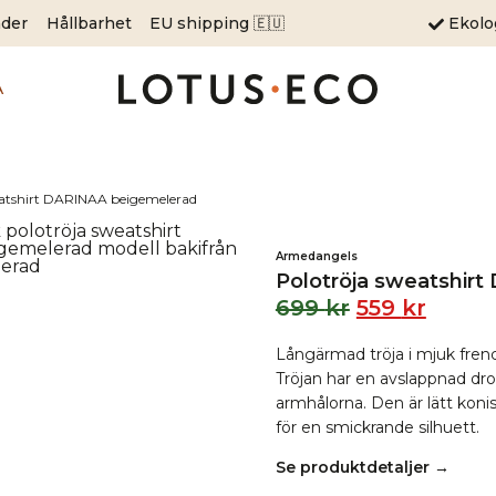
äder
Hållbarhet
EU shipping 🇪🇺
Ekol
A
eatshirt DARINAA beigemelerad
Armedangels
Polotröja sweatshir
699
kr
559
kr
Långärmad tröja i mjuk fren
Tröjan har en avslappnad dr
armhålorna. Den är lätt kon
för en smickrande silhuett.
Se produktdetaljer →