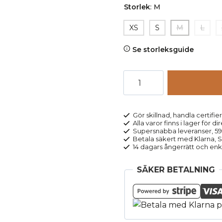
Storlek
:
M
XS
S
M
L
Se storleksguide
Polotröja
sweatshirt
DARINAA
beigemelerad
Gör skillnad, handla certifier
Alla varor finns i lager för di
mängd
Supersnabba leveranser, 5
Betala säkert med Klarna, Sw
14 dagars ångerrätt och enk
SÄKER BETALNING