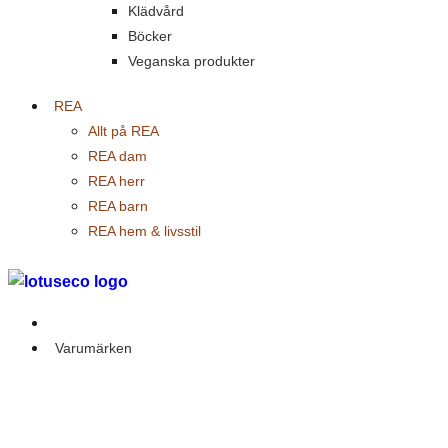
Klädvård
Böcker
Veganska produkter
REA
Allt på REA
REA dam
REA herr
REA barn
REA hem & livsstil
Outlet
Varumärken