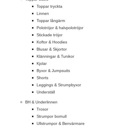
Toppar tryckta
Linnen
Toppar långärm
Polotröjor & halvpolotröjor
Stickade tröjor
Koftor & Hoodies
Blusar & Skjortor
Klänningar & Tunikor
Kjolar
Byxor & Jumpsuits
Shorts
Leggings & Strumpbyxor
Underställ
BH & Underlinnen
Trosor
Strumpor bomull
Ullstrumpor & Benvärmare