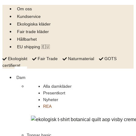
Skip
Om oss
to
Kundservice
content
Ekologiska kläder
Fair trade kläder
Hållbarhet
EU shipping 🇪🇺
Ekologiskt
Fair Trade
Naturmaterial
GOTS
certifierat
Dam
Alla damkläder
Presentkort
Nyheter
REA
Toppar basic