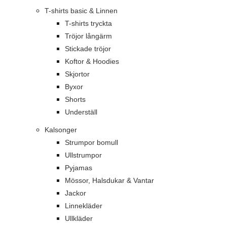
T-shirts basic & Linnen
T-shirts tryckta
Tröjor långärm
Stickade tröjor
Koftor & Hoodies
Skjortor
Byxor
Shorts
Underställ
Kalsonger
Strumpor bomull
Ullstrumpor
Pyjamas
Mössor, Halsdukar & Vantar
Jackor
Linnekläder
Ullkläder