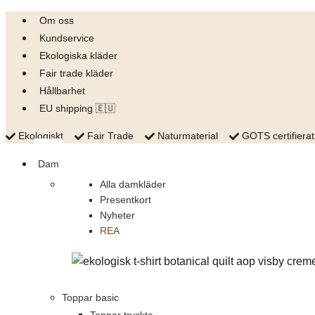
Skip
Om oss
to
Kundservice
content
Ekologiska kläder
Fair trade kläder
Hållbarhet
EU shipping 🇪🇺
Ekologiskt
Fair Trade
Naturmaterial
GOTS certifierat
Dam
Alla damkläder
Presentkort
Nyheter
REA
Toppar basic