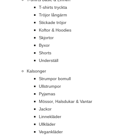
T-shirts tryckta
Tröjor långärm
Stickade tröjor
Koftor & Hoodies
Skjortor
Byxor
Shorts
Underställ
Kalsonger
Strumpor bomull
Ullstrumpor
Pyjamas
Mössor, Halsdukar & Vantar
Jackor
Linnekläder
Ullkläder
Vegankläder