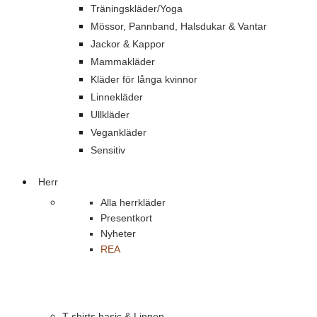
Träningskläder/Yoga
Mössor, Pannband, Halsdukar & Vantar
Jackor & Kappor
Mammakläder
Kläder för långa kvinnor
Linnekläder
Ullkläder
Vegankläder
Sensitiv
Herr
Alla herrkläder
Presentkort
Nyheter
REA
T-shirts basic & Linnen