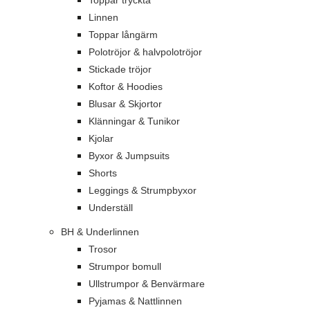
Toppar tryckta
Linnen
Toppar långärm
Polotröjor & halvpolotröjor
Stickade tröjor
Koftor & Hoodies
Blusar & Skjortor
Klänningar & Tunikor
Kjolar
Byxor & Jumpsuits
Shorts
Leggings & Strumpbyxor
Underställ
BH & Underlinnen
Trosor
Strumpor bomull
Ullstrumpor & Benvärmare
Pyjamas & Nattlinnen