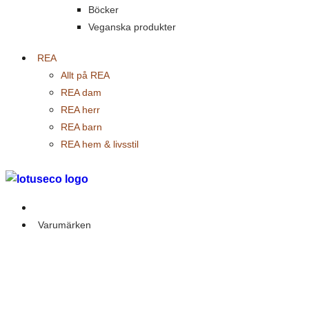
Böcker
Veganska produkter
REA
Allt på REA
REA dam
REA herr
REA barn
REA hem & livsstil
Outlet
Varumärken