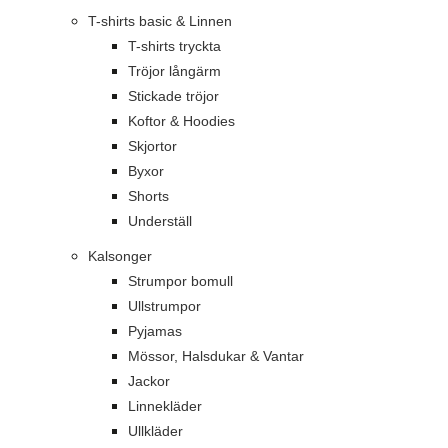
T-shirts basic & Linnen
T-shirts tryckta
Tröjor långärm
Stickade tröjor
Koftor & Hoodies
Skjortor
Byxor
Shorts
Underställ
Kalsonger
Strumpor bomull
Ullstrumpor
Pyjamas
Mössor, Halsdukar & Vantar
Jackor
Linnekläder
Ullkläder