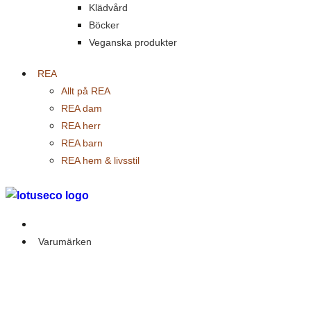
Klädvård
Böcker
Veganska produkter
REA
Allt på REA
REA dam
REA herr
REA barn
REA hem & livsstil
Outlet
Varumärken