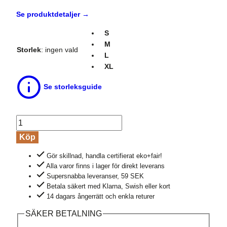
Se produktdetaljer →
S
M
Storlek
:
ingen vald
L
XL
Se storleksguide
Skjorta
tunn
Köp
mönstrad
Gör skillnad, handla certifierat eko+fair!
marinblå
Alla varor finns i lager för direkt leverans
mängd
Supersnabba leveranser, 59 SEK
Betala säkert med Klarna, Swish eller kort
14 dagars ångerrätt och enkla returer
SÄKER BETALNING