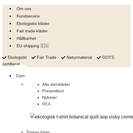
Skip
Om oss
to
Kundservice
content
Ekologiska kläder
Fair trade kläder
Hållbarhet
EU shipping 🇪🇺
Ekologiskt
Fair Trade
Naturmaterial
GOTS
certifierat
Dam
Alla damkläder
Presentkort
Nyheter
REA
Toppar basic