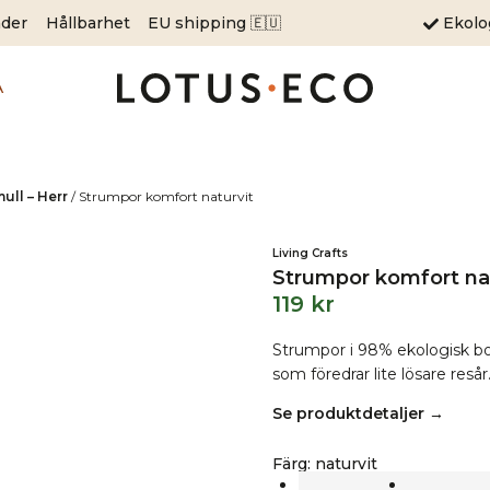
äder
Hållbarhet
EU shipping 🇪🇺
Ekol
A
ll – Herr
/
Strumpor komfort naturvit
Living Crafts
Strumpor komfort nat
119
kr
Strumpor i 98% ekologisk bom
som föredrar lite lösare resår
Se produktdetaljer →
Färg
:
naturvit