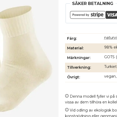
SÄKER BETALNING
naturvi
Färg
98% ek
Material
GOTS (
Märkningar
Turkiet
Tillverkning
vegan,
Övrigt
Denna modell fyller vi på s
vissa av dem tillhöra en kol
Vid odling av ekologisk b
konstgödning eller genmanipul