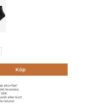
Köp
at eko+fair!
rekt leverans
9 SEK
ish eller kort
la returer