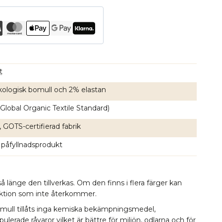
t
ologisk bomull och 2% elastan
Global Organic Textile Standard)
, GOTS-certifierad fabrik
 påfyllnadsprodukt
å länge den tillverkas. Om den finns i flera färger kan
lektion som inte återkommer.
omull tillåts inga kemiska bekämpningsmedel,
erade råvaror vilket är bättre för miljön, odlarna och för