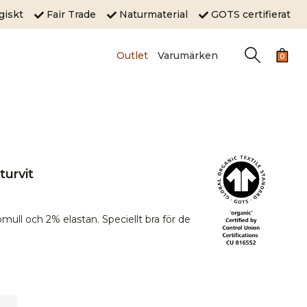
ogiskt
Fair Trade
Naturmaterial
GOTS certifierat
Outlet
Varumärken
0
urvit
ull och 2% elastan. Speciellt bra för de
.