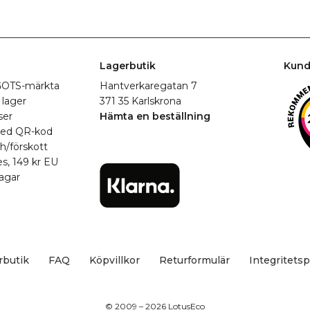
Lagerbutik
Kund
r GOTS-märkta
Hantverkaregatan 7
 lager
371 35 Karlskrona
ser
Hämta en beställning
med QR-kod
h/förskott
es, 149 kr EU
agar
rbutik
FAQ
Köpvillkor
Returformulär
Integritetsp
© 2009 – 2026 LotusEco