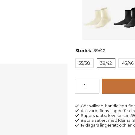
Storlek
:
39/42
35/38
39/42
43/46
Strumpor
komfort
naturvit
mängd
Gör skillnad, handla certifier
Alla varor finns i lager för di
Supersnabba leveranser, 5
Betala säkert med Klarna, Sw
14 dagars ångerrätt och enk