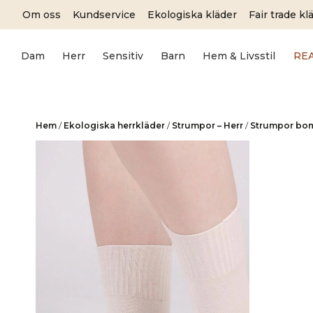
Skip
Om oss
Kundservice
Ekologiska kläder
Fair trade kl
to
content
Dam
Herr
Sensitiv
Barn
Hem & Livsstil
RE
Hem
/
Ekologiska herrkläder
/
Strumpor – Herr
/
Strumpor bomu