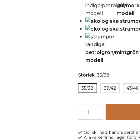
Storlek
:
35/38
35/38
39/42
43/46
Strumpor
bred
resår
randiga
Gör skillnad, handla certifier
Alla varor finns i lager för di
indigo/petrolblå