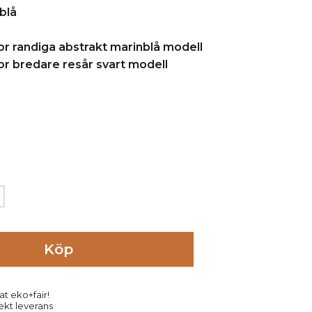
Köp
at eko+fair!
rekt leverans