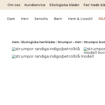
Skip
Om oss
Kundservice
Ekologiska kläder
Fair trade kl
to
content
Dam
Herr
Sensitiv
Barn
Hem & Livsstil
RE
Hem
/
Ekologiska herrkläder
/
Strumpor – Herr
/
Strumpor bomu