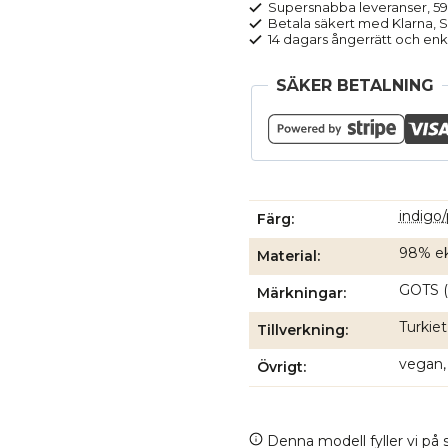
Supersnabba leveranser, 5
mängd
Betala säkert med Klarna, Sw
14 dagars ångerrätt och enk
SÄKER BETALNING
indigo/
Färg
98% ek
Material
GOTS (
Märkningar
Turkiet
Tillverkning
vegan,
Övrigt
Denna modell fyller vi på s