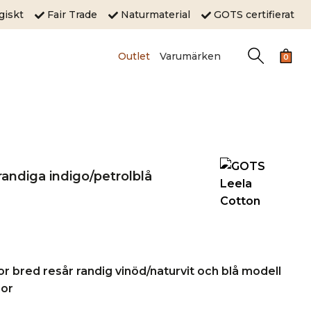
ogiskt
Fair Trade
Naturmaterial
GOTS certifierat
Outlet
Varumärken
0
randiga indigo/petrolblå