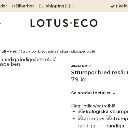
äder
Hållbarhet
EU shipping 🇪🇺
Ekol
A
ll – Herr
/
Strumpor bred resår randiga indigo/petrolblå
Albero Natur
Strumpor bred resår 
79
kr
Se produktdetaljer →
Färg
:
indigo/petrolblå