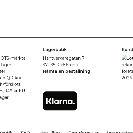
Lagerbutik
Kund
r GOTS-märkta
Hantverkaregatan 7
 lager
371 35 Karlskrona
ser
Hämta en beställning
med QR-kod
h/förskott
es, 149 kr EU
agar