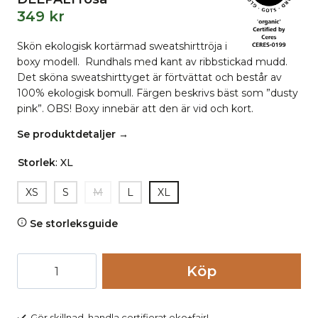
349
kr
Skön ekologisk kortärmad sweatshirttröja i
boxy modell. Rundhals med kant av ribbstickad mudd.
Det sköna sweatshirttyget är förtvättat och består av
100% ekologisk bomull. Färgen beskrivs bäst som ”dusty
pink”. OBS! Boxy innebär att den är vid och kort.
Se produktdetaljer →
Storlek
:
XL
XS
S
M
L
XL
Se storleksguide
Sweatshirt
Köp
kortärm
boxy
DEEPALI
Gör skillnad, handla certifierat eko+fair!