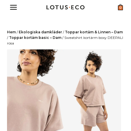
Skip
0
to
content
Hem
/
Ekologiska damkläder
/
Toppar kortäm & Linnen – Dam
/
Toppar kortäm basic – Dam
/
Sweatshirt kortärm boxy DEEPALI
rosa