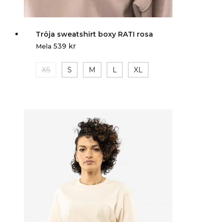
Tröja sweatshirt boxy RATI rosa
539
kr
Mela
XS
S
M
L
XL