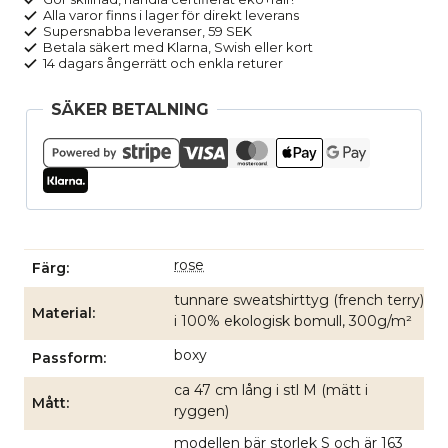
Alla varor finns i lager för direkt leverans
rosa
Supersnabba leveranser, 59 SEK
mängd
Betala säkert med Klarna, Swish eller kort
14 dagars ångerrätt och enkla returer
SÄKER BETALNING
rose
Färg
tunnare sweatshirttyg (french terry)
Material
i 100% ekologisk bomull, 300g/m²
boxy
Passform
ca 47 cm lång i stl M (mätt i
Mått
ryggen)
modellen bär storlek S och är 163