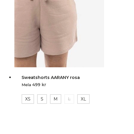
Sweatshorts AARANY rosa
499
kr
Mela
XS
S
M
L
XL