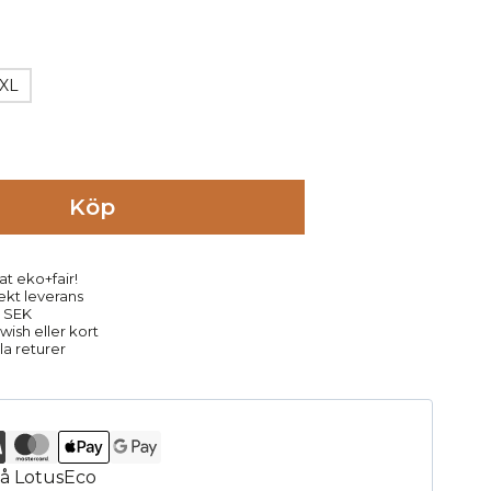
XL
Köp
at eko+fair!
rekt leverans
9 SEK
ish eller kort
la returer