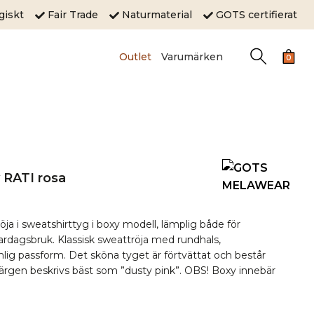
ogiskt
Fair Trade
Naturmaterial
GOTS certifierat
Outlet
Varumärken
0
 RATI rosa
ja i sweatshirttyg i boxy modell, lämplig både för
ardagsbruk. Klassisk sweattröja med rundhals,
lig passform. Det sköna tyget är förtvättat och består
ärgen beskrivs bäst som ”dusty pink”. OBS! Boxy innebär