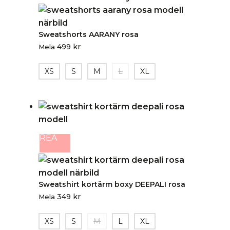
Sweatshorts AARANY rosa
499
kr
Mela
XS
S
M
L
XL
REA
Sweatshirt kortärm boxy DEEPALI rosa
349
kr
Mela
XS
S
M
L
XL