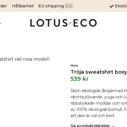
äder
Hållbarhet
EU shipping 🇪🇺
Ekol
A
Mela
Tröja sweatshirt boxy
539
kr
Skön ekologisk långärmad trö
idrottsutövande, yoga och v
ribbstickade muddar och rym
av 100% ekologisk bomull. F
att den är vid och kort.
Se produktdetaljer →