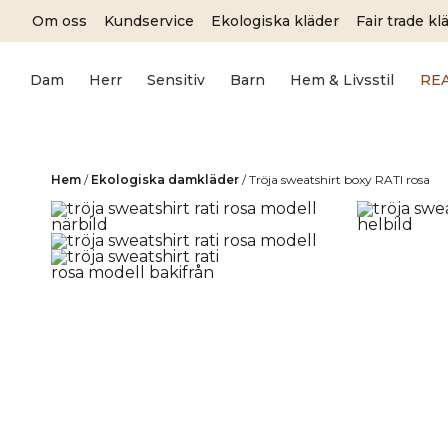
Skip
Om oss
Kundservice
Ekologiska kläder
Fair trade kl
to
content
Dam
Herr
Sensitiv
Barn
Hem & Livsstil
RE
Hem
/
Ekologiska damkläder
/
Tröja sweatshirt boxy RATI rosa