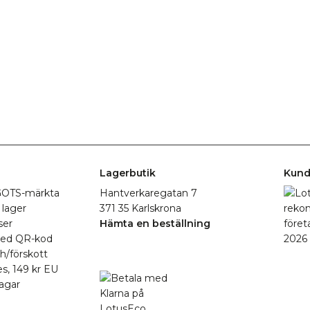
Lagerbutik
Kund
r GOTS-märkta
Hantverkaregatan 7
 lager
371 35 Karlskrona
ser
Hämta en beställning
med QR-kod
h/förskott
es, 149 kr EU
agar