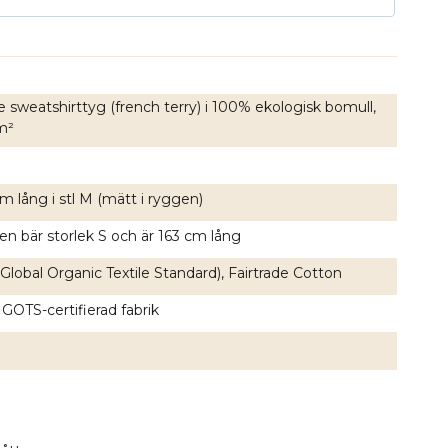
 sweatshirttyg (french terry) i 100% ekologisk bomull,
m²
m lång i stl M (mätt i ryggen)
en bär storlek S och är 163 cm lång
lobal Organic Textile Standard), Fairtrade Cotton
 GOTS-certifierad fabrik