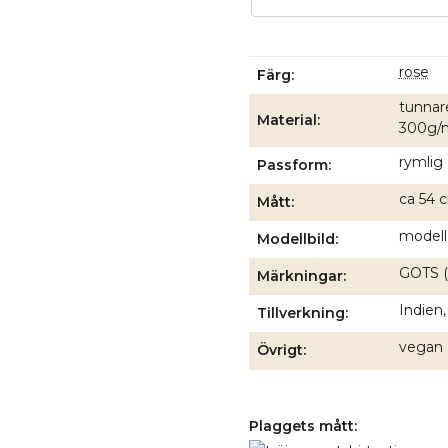
rose
Färg
tunnare
Material
300g/
rymlig
Passform
ca 54 c
Mått
modell
Modellbild
GOTS (G
Märkningar
Indien,
Tillverkning
vegan
Övrigt
Plaggets mått: