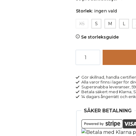
Storlek
:
ingen vald
XS
S
M
L
Se storleksguide
Tröja
sweatshirt
boxy
RATI
Gör skillnad, handla certifier
Alla varor finns i lager för di
rosa
Supersnabba leveranser, 5
mängd
Betala säkert med Klarna, Sw
14 dagars ångerrätt och enk
SÄKER BETALNING