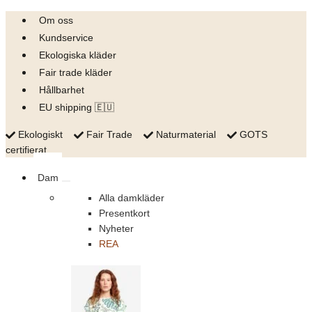
Skip
Om oss
to
Kundservice
content
Ekologiska kläder
Fair trade kläder
Hållbarhet
EU shipping 🇪🇺
Ekologiskt
Fair Trade
Naturmaterial
GOTS
certifierat
Dam
Alla damkläder
Presentkort
Nyheter
REA