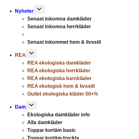
Toggle
Nyheter
child
Senast inkomna damkläder
menu
Senast inkomna herrkläder
Senast inkommet hem & livsstil
Toggle
REA
child
REA ekologiska damkläder
menu
REA ekologiska herrkläder
REA ekologiska barnkläder
REA ekologisk hem & livsstil
Outlet ekologiska kläder 50+%
Toggle
Dam
child
Ekologiska damkläder info
menu
Alla damkläder
Toppar kortäm basic
Toppar kortäm tryckta