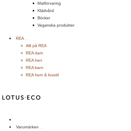
Matförvaring
Klädvård
Böcker
Veganska produkter
REA
Allt på REA
REA dam
REA herr
REA barn
REA hem & livsstil
Outlet
Varumärken