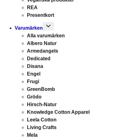
REA
Presentkort
Toggle
Varumärken
child
Alla varumärken
menu
Albero Natur
Armedangels
Dedicated
Disana
Engel
Frugi
GreenBomb
Grödo
Hirsch-Natur
Knowledge Cotton Apparel
Leela Cotton
Living Crafts
Mela