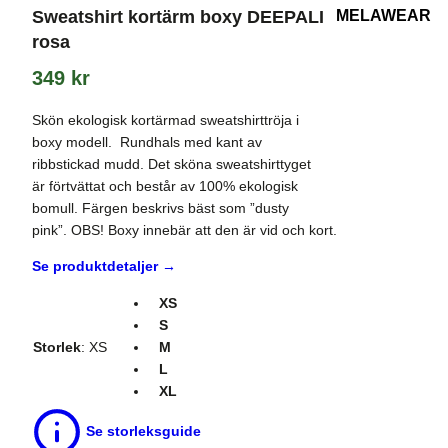
Sweatshirt kortärm boxy DEEPALI
rosa
349
kr
Skön ekologisk kortärmad sweatshirttröja i
boxy modell. Rundhals med kant av
ribbstickad mudd. Det sköna sweatshirttyget
är förtvättat och består av 100% ekologisk
bomull. Färgen beskrivs bäst som ”dusty
pink”. OBS! Boxy innebär att den är vid och kort.
Se produktdetaljer →
XS
S
Storlek
:
XS
M
L
XL
Se storleksguide