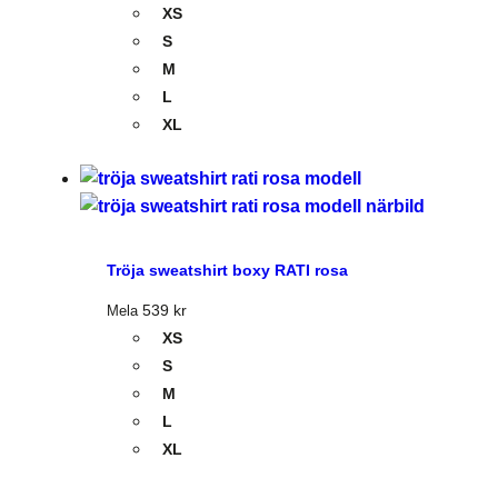
XS
S
M
L
XL
Tröja sweatshirt boxy RATI rosa
539
kr
Mela
XS
S
M
L
XL