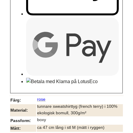
rose
Färg
tunnare sweatshirttyg (french terry) i 100%
Material
ekologisk bomull, 300g/m²
boxy
Passform
ca 47 cm lång i stl M (mätt i ryggen)
Mått