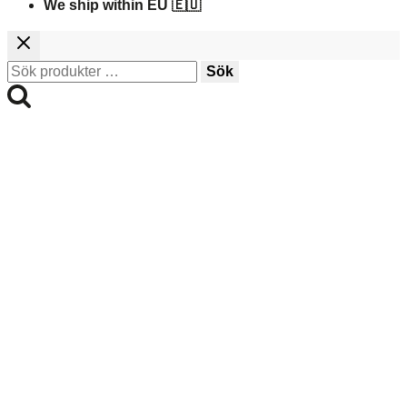
We ship within EU 🇪🇺
Sök
Sök
efter: