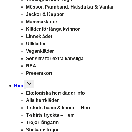
Mössor, Pannband, Halsdukar & Vantar
Jackor & Kappor
Mammakläder
Kläder för långa kvinnor
Linnekläder
Ullkläder
Vegankläder
Sensitiv för extra känsliga
REA
Presentkort
Toggle
Herr
child
Ekologiska herrkläder info
menu
Alla herrkläder
T-shirts basic & linnen – Herr
T-shirts tryckta – Herr
Tröjor långärm
Stickade tröjor