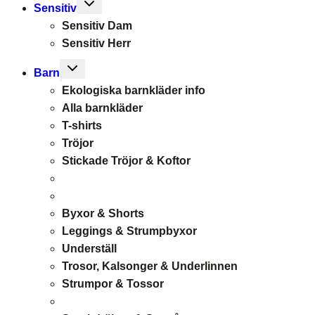
Toggle
Sensitiv
child
Sensitiv Dam
menu
Sensitiv Herr
Toggle
Barn
child
Ekologiska barnkläder info
menu
Alla barnkläder
T-shirts
Tröjor
Stickade Tröjor & Koftor
Byxor & Shorts
Leggings & Strumpbyxor
Underställ
Trosor, Kalsonger & Underlinnen
Strumpor & Tossor