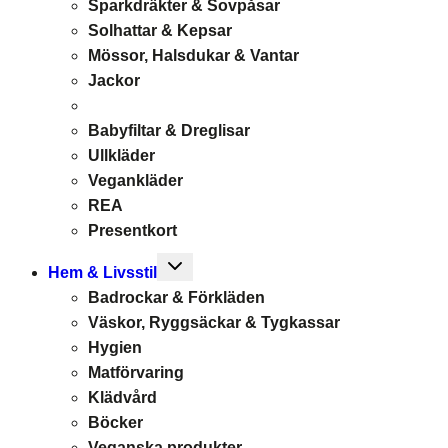
Sparkdräkter & Sovpåsar
Solhattar & Kepsar
Mössor, Halsdukar & Vantar
Jackor
Babyfiltar & Dreglisar
Ullkläder
Vegankläder
REA
Presentkort
Toggle
Hem & Livsstil
child
Badrockar & Förkläden
menu
Väskor, Ryggsäckar & Tygkassar
Hygien
Matförvaring
Klädvård
Böcker
Veganska produkter