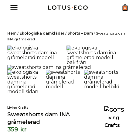
Skip
0
to
content
Hem
/
Ekologiska damkläder
/
Shorts – Dam
/
Sweatshorts dam
INA gråmelerad
Living Crafts
Sweatshorts dam INA
gråmelerad
359
kr