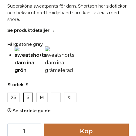
Supersköna sweatpants för dam.
Shortsen har sidofickor
och bekvämt brett midjeband som kan justeras med
snöre.
Se produktdetaljer →
Färg
:
stone grey
Storlek
:
S
XS
S
M
L
XL
Se storleksguide
Sweatshorts
Köp
dam