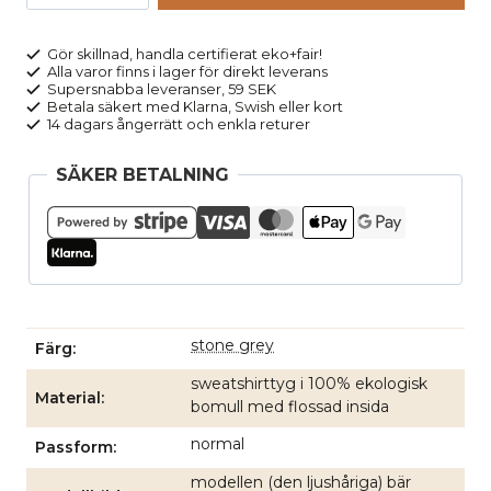
INA
gråmelerad
Gör skillnad, handla certifierat eko+fair!
Alla varor finns i lager för direkt leverans
mängd
Supersnabba leveranser, 59 SEK
Betala säkert med Klarna, Swish eller kort
14 dagars ångerrätt och enkla returer
SÄKER BETALNING
stone grey
Färg
sweatshirttyg i 100% ekologisk
Material
bomull med flossad insida
normal
Passform
modellen (den ljushåriga) bär