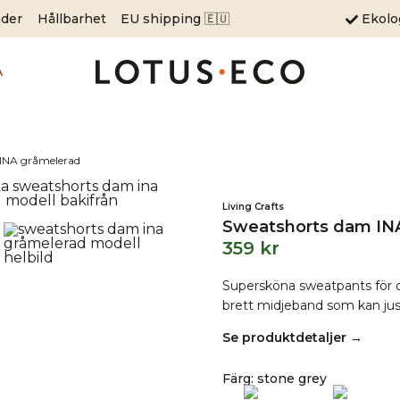
äder
Hållbarhet
EU shipping 🇪🇺
Ekol
A
INA gråmelerad
Living Crafts
Sweatshorts dam IN
359
kr
Supersköna sweatpants för
brett midjeband som kan jus
Se produktdetaljer →
Färg
:
stone grey