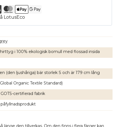
grey
hirttyg i 100% ekologisk bomull med flossad insida
n (den ljushåriga) bär storlek S och är 179 cm lång
Global Organic Textile Standard)
 GOTS-certifierad fabrik
 påfyllnadsprodukt
å länge den tillverkas. Om den finns i flera färger kan