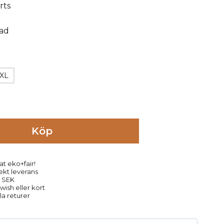
XL
Köp
at eko+fair!
rekt leverans
9 SEK
ish eller kort
la returer