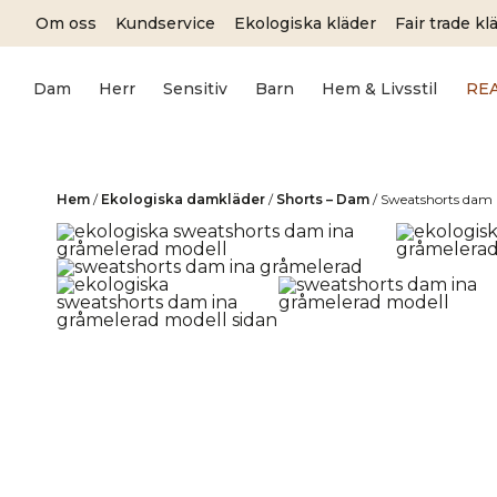
Skip
Om oss
Kundservice
Ekologiska kläder
Fair trade kl
to
content
Dam
Herr
Sensitiv
Barn
Hem & Livsstil
RE
Hem
/
Ekologiska damkläder
/
Shorts – Dam
/
Sweatshorts dam 