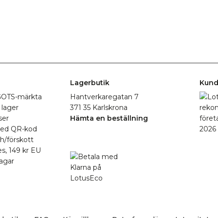
Lagerbutik
Kund
r GOTS-märkta
Hantverkaregatan 7
 lager
371 35 Karlskrona
ser
Hämta en beställning
med QR-kod
h/förskott
es, 149 kr EU
agar