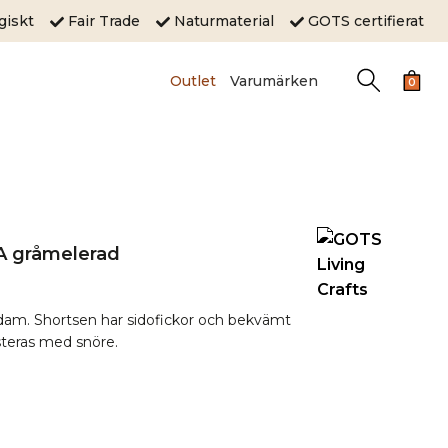
ogiskt
Fair Trade
Naturmaterial
GOTS certifierat
Outlet
Varumärken
0
A gråmelerad
 dam.
Shortsen har sidofickor och bekvämt
teras med snöre.