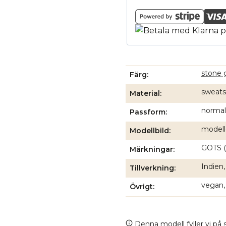
stone 
Färg
sweats
Material
normal
Passform
modelle
Modellbild
GOTS (
Märkningar
Indien,
Tillverkning
vegan,
Övrigt
Denna modell fyller vi på s