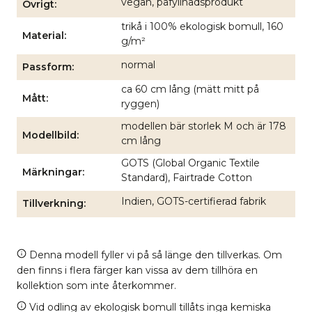
vegan, påfyllnadsprodukt
Övrigt
trikå i 100% ekologisk bomull, 160
Material
g/m²
normal
Passform
ca 60 cm lång (mätt mitt på
Mått
ryggen)
modellen bär storlek M och är 178
Modellbild
cm lång
GOTS (Global Organic Textile
Märkningar
Standard), Fairtrade Cotton
Indien, GOTS-certifierad fabrik
Tillverkning
Denna modell fyller vi på så länge den tillverkas. Om
den finns i flera färger kan vissa av dem tillhöra en
kollektion som inte återkommer.
Vid odling av ekologisk bomull tillåts inga kemiska