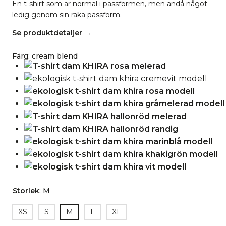
En t-shirt som är normal i passformen, men ändå något
ledig genom sin raka passform.
Se produktdetaljer →
Färg
:
cream blend
Storlek
:
M
XS
S
M
L
XL