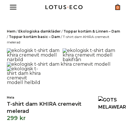
Skip
0
to
content
Hem
/
Ekologiska damkläder
/
Toppar kortäm & Linnen – Dam
/
Toppar kortäm basic – Dam
/
T-shirt dam KHIRA cremevit
melerad
Mela
T-shirt dam KHIRA cremevit
melerad
299
kr