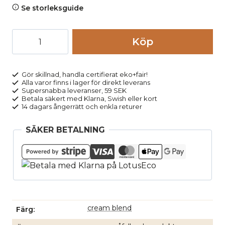
Se storleksguide
T-
Köp
shirt
dam
KHIRA
Gör skillnad, handla certifierat eko+fair!
Alla varor finns i lager för direkt leverans
cremevit
Supersnabba leveranser, 59 SEK
melerad
Betala säkert med Klarna, Swish eller kort
14 dagars ångerrätt och enkla returer
mängd
SÄKER BETALNING
cream blend
Färg