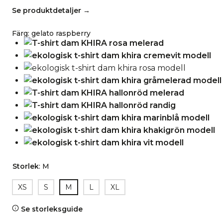
Se produktdetaljer →
Färg
:
gelato raspberry
Storlek
:
M
XS
S
M
L
XL
Se storleksguide