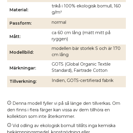
trikå i 100% ekologisk bomull, 160
Material
g/m²
normal
Passform
ca 60 cm lång (mätt mitt på
Mått
ryggen)
modellen bär storlek S och är 170
Modellbild
cm lång
GOTS (Global Organic Textile
Märkningar
Standard), Fairtrade Cotton
Indien, GOTS-certifierad fabrik
Tillverkning
Denna modell fyller vi på så länge den tillverkas. Om
den finns i flera färger kan vissa av dem tillhöra en
kollektion som inte återkommer.
Vid odling av ekologisk bomull tillåts inga kemiska
bekämpningsmedel, konstgödning eller