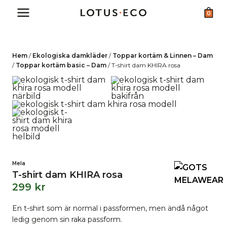
Skip
0
to
content
Hem
/
Ekologiska damkläder
/
Toppar kortäm & Linnen – Dam
/
Toppar kortäm basic – Dam
/
T-shirt dam KHIRA rosa
Mela
T-shirt dam KHIRA rosa
299
kr
En t-shirt som är normal i passformen, men ändå något
ledig genom sin raka passform.