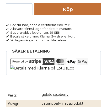
T-
Köp
shirt
dam
KHIRA
Gör skillnad, handla certifierat eko+fair!
Alla varor finns i lager för direkt leverans
rosa
Supersnabba leveranser, 59 SEK
mängd
Betala säkert med Klarna, Swish eller kort
14 dagars ångerrätt och enkla returer
SÄKER BETALNING
gelato raspberry
Färg
vegan, påfyllnadsprodukt
Övrigt