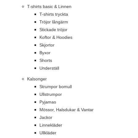
T-shirts basic & Linnen
T-shirts tryckta
Tröjor långärm
Stickade tröjor
Koftor & Hoodies
Skjortor
Byxor
Shorts
Underställ
Kalsonger
Strumpor bomull
Ullstrumpor
Pyjamas
Mössor, Halsdukar & Vantar
Jackor
Linnekläder
Ullkläder