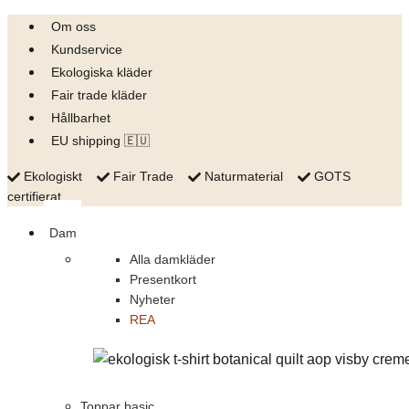
Skip
Om oss
to
Kundservice
content
Ekologiska kläder
Fair trade kläder
Hållbarhet
EU shipping 🇪🇺
Ekologiskt
Fair Trade
Naturmaterial
GOTS
certifierat
Dam
Alla damkläder
Presentkort
Nyheter
REA
Toppar basic