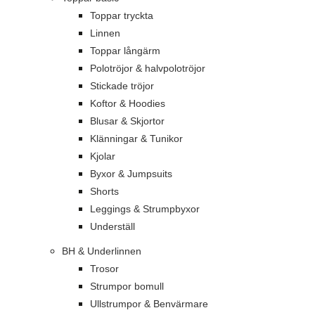
Toppar tryckta
Linnen
Toppar långärm
Polotröjor & halvpolotröjor
Stickade tröjor
Koftor & Hoodies
Blusar & Skjortor
Klänningar & Tunikor
Kjolar
Byxor & Jumpsuits
Shorts
Leggings & Strumpbyxor
Underställ
BH & Underlinnen
Trosor
Strumpor bomull
Ullstrumpor & Benvärmare