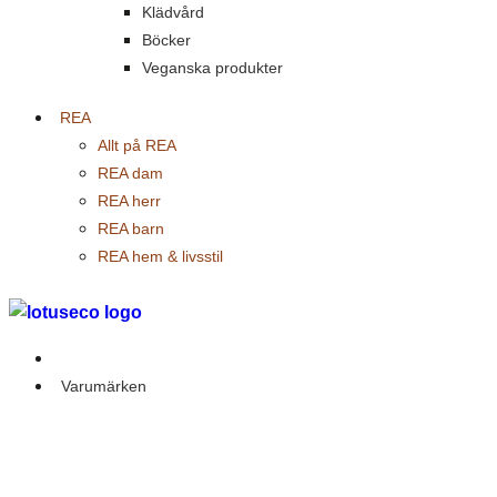
Klädvård
Böcker
Veganska produkter
REA
Allt på REA
REA dam
REA herr
REA barn
REA hem & livsstil
Outlet
Varumärken