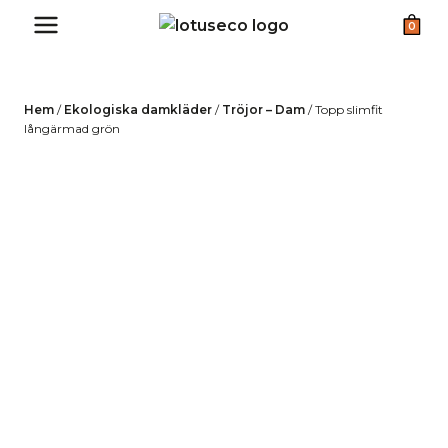
Skip
0
to
content
Hem
/
Ekologiska damkläder
/
Tröjor – Dam
/
Topp slimfit
långärmad grön