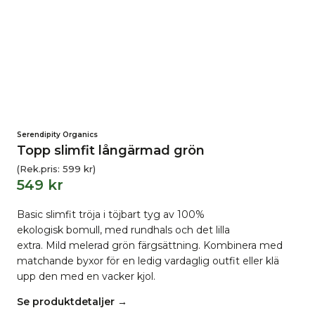
Serendipity Organics
Topp slimfit långärmad grön
(Rek.pris:
599
kr
)
549
kr
Basic slimfit tröja i töjbart tyg av 100%
ekologisk bomull, med rundhals och det lilla
extra. Mild melerad grön färgsättning. Kombinera med
matchande byxor för en ledig vardaglig outfit eller klä
upp den med en vacker kjol.
Se produktdetaljer →