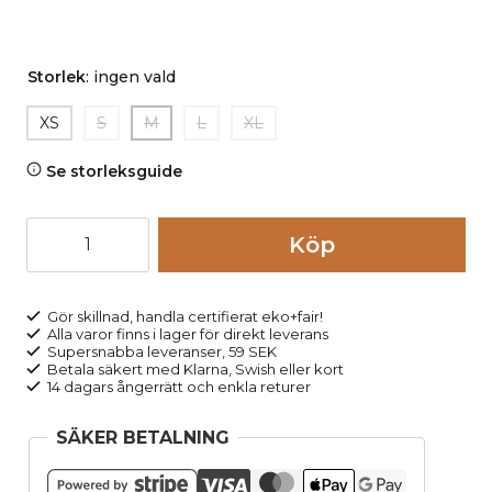
Storlek
:
ingen vald
XS
S
M
L
XL
Se storleksguide
Topp
Köp
slimfit
långärmad
grön
Gör skillnad, handla certifierat eko+fair!
Alla varor finns i lager för direkt leverans
mängd
Supersnabba leveranser, 59 SEK
Betala säkert med Klarna, Swish eller kort
14 dagars ångerrätt och enkla returer
SÄKER BETALNING