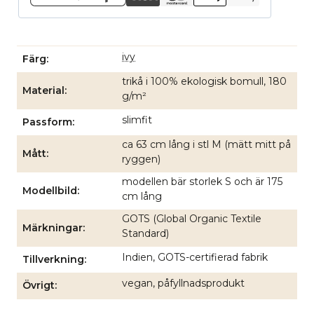
ivy
Färg
trikå i 100% ekologisk bomull, 180
Material
g/m²
slimfit
Passform
ca 63 cm lång i stl M (mätt mitt på
Mått
ryggen)
modellen bär storlek S och är 175
Modellbild
cm lång
GOTS (Global Organic Textile
Märkningar
Standard)
Indien, GOTS-certifierad fabrik
Tillverkning
vegan, påfyllnadsprodukt
Övrigt