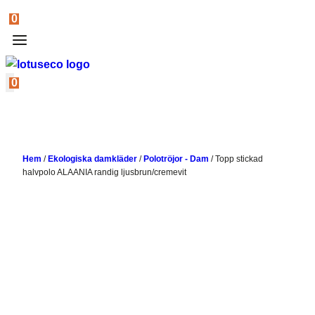
0
0
Hem
/
Ekologiska damkläder
/
Polotröjor - Dam
/
Topp stickad
halvpolo ALAANIA randig ljusbrun/cremevit