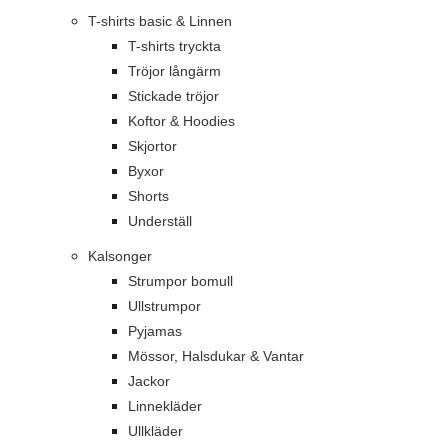
T-shirts basic & Linnen
T-shirts tryckta
Tröjor långärm
Stickade tröjor
Koftor & Hoodies
Skjortor
Byxor
Shorts
Underställ
Kalsonger
Strumpor bomull
Ullstrumpor
Pyjamas
Mössor, Halsdukar & Vantar
Jackor
Linnekläder
Ullkläder