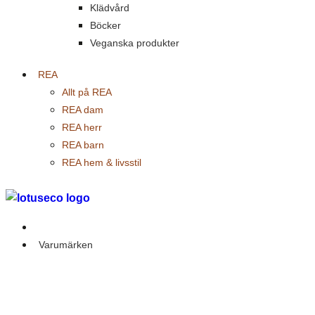
Klädvård
Böcker
Veganska produkter
REA
Allt på REA
REA dam
REA herr
REA barn
REA hem & livsstil
Outlet
Varumärken