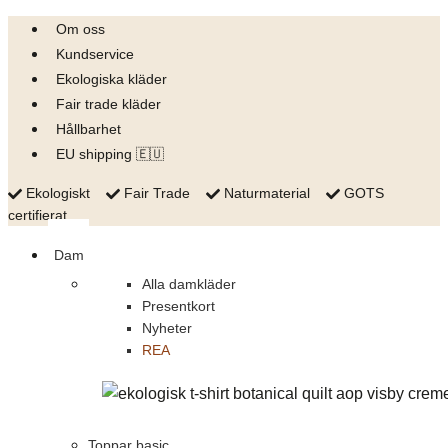
Skip
Om oss
to
Kundservice
content
Ekologiska kläder
Fair trade kläder
Hållbarhet
EU shipping 🇪🇺
Ekologiskt
Fair Trade
Naturmaterial
GOTS
certifierat
Dam
Alla damkläder
Presentkort
Nyheter
REA
Toppar basic