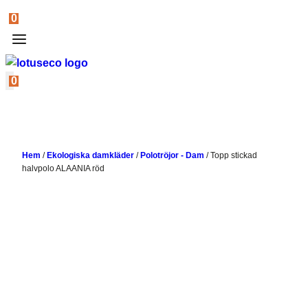
0
0
Hem
/
Ekologiska damkläder
/
Polotröjor - Dam
/
Topp stickad
halvpolo ALAANIA röd