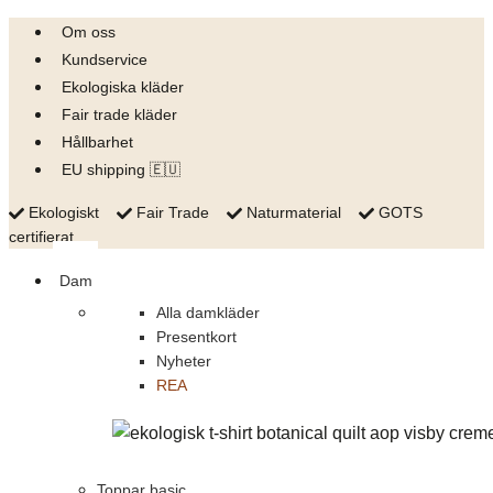
Skip
Om oss
to
Kundservice
content
Ekologiska kläder
Fair trade kläder
Hållbarhet
EU shipping 🇪🇺
Ekologiskt
Fair Trade
Naturmaterial
GOTS
certifierat
Dam
Alla damkläder
Presentkort
Nyheter
REA
Toppar basic