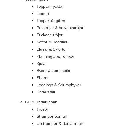
Toppar tryckta
Linnen
Toppar långärm
Polotröjor & halvpolotröjor
Stickade tröjor
Koftor & Hoodies
Blusar & Skjortor
Klänningar & Tunikor
Kjolar
Byxor & Jumpsuits
Shorts
Leggings & Strumpbyxor
Underställ
BH & Underlinnen
Trosor
Strumpor bomull
Ullstrumpor & Benvärmare