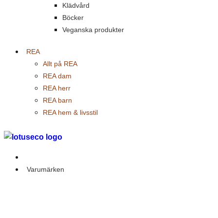
Klädvård
Böcker
Veganska produkter
REA
Allt på REA
REA dam
REA herr
REA barn
REA hem & livsstil
Outlet
Varumärken