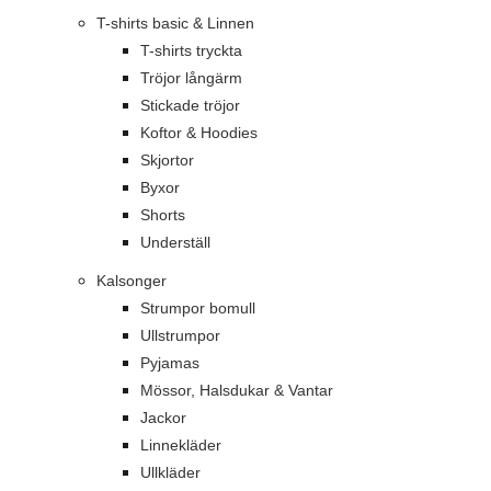
T-shirts basic & Linnen
T-shirts tryckta
Tröjor långärm
Stickade tröjor
Koftor & Hoodies
Skjortor
Byxor
Shorts
Underställ
Kalsonger
Strumpor bomull
Ullstrumpor
Pyjamas
Mössor, Halsdukar & Vantar
Jackor
Linnekläder
Ullkläder