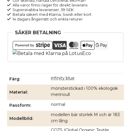
Gör skillnad, handla certifierat eko+fair!
Alla varor finns i lager för direkt leverans
kabelstickad
Supersnabba leveranser, 59 SEK
NICOLAS
Betala säkert med Klarna, Swish eller kort
14 dagars ångerrätt och enkla returer
blå
mängd
SÄKER BETALNING
infinity blue
Färg
mönsterstickad i 100% ekologisk
Material
merinoull
normal
Passform
modellen bär storlek M och är 183
Modellbild
cm lång
GOTS (Global Organic Textile