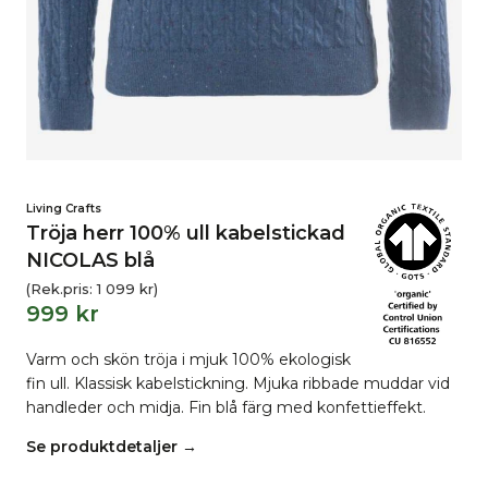
Living Crafts
Tröja herr 100% ull kabelstickad
NICOLAS blå
(Rek.pris:
1 099
kr
)
999
kr
Varm och skön tröja i mjuk 100% ekologisk
fin ull. Klassisk kabelstickning. Mjuka ribbade muddar vid
handleder och midja. Fin blå färg med konfettieffekt.
Se produktdetaljer →