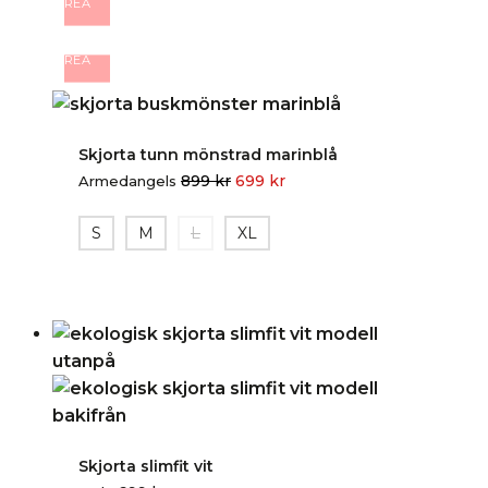
REA
REA
Skjorta tunn mönstrad marinblå
899
kr
699
kr
Armedangels
S
M
L
XL
Skjorta slimfit vit