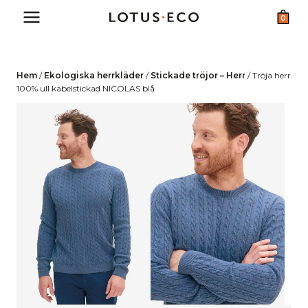
Skip
0
to
content
Hem
/
Ekologiska herrkläder
/
Stickade tröjor – Herr
/
Tröja herr
100% ull kabelstickad NICOLAS blå