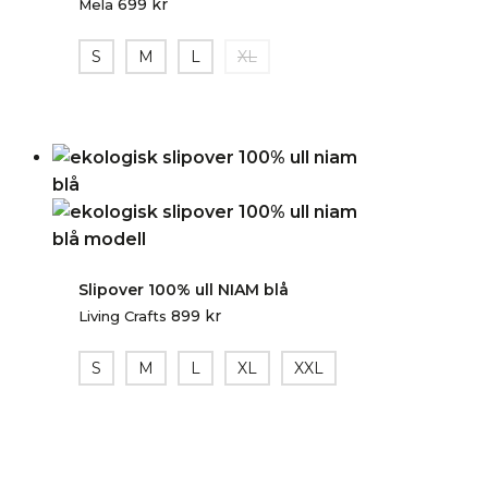
699
kr
Mela
S
M
L
XL
Slipover 100% ull NIAM blå
899
kr
Living Crafts
S
M
L
XL
XXL