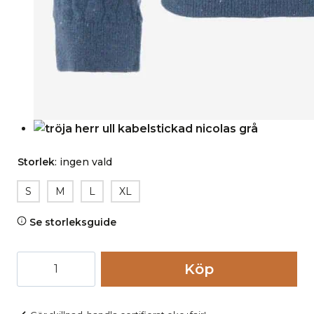
Storlek
:
ingen vald
S
M
L
XL
Se storleksguide
Tröja
Köp
herr
100%
ull