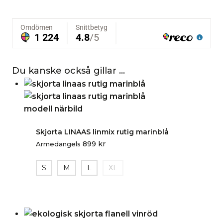
Du kanske också gillar …
Skjorta LINAAS linmix rutig marinblå
899
kr
Armedangels
S
M
L
XL