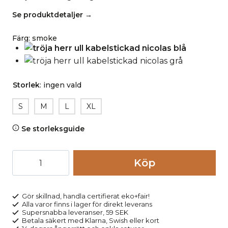
Se produktdetaljer →
Färg
:
smoke
Storlek
:
ingen vald
S
M
L
XL
Se storleksguide
Tröja
Köp
herr
100%
ull
Gör skillnad, handla certifierat eko+fair!
Alla varor finns i lager för direkt leverans
kabelstickad
Supersnabba leveranser, 59 SEK
NICOLAS
Betala säkert med Klarna, Swish eller kort