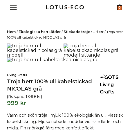
Skip
0
to
content
Hem
/
Ekologiska herrkläder
/
Stickade tröjor – Herr
/
Tröja herr
100% ull kabelstickad NICOLAS grå
Living Crafts
Tröja herr 100% ull kabelstickad
NICOLAS grå
(Rek.pris:
1 099
kr
)
999
kr
Varm och skön tröja i mjuk 100% ekologisk fin ull. Klassisk
kabelstickning. Mjuka ribbade muddar vid handleder och
midja. Fin mörkgrå färg med konfettieffekt.