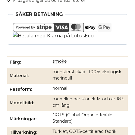
14 dagars ångerrätt och enkla returer
grå
mängd
SÄKER BETALNING
smoke
Färg
mönsterstickad i 100% ekologisk
Material
merinoull
normal
Passform
modellen bär storlek M och är 183
Modellbild
cm lång
GOTS (Global Organic Textile
Märkningar
Standard)
Turkiet, GOTS-certifierad fabrik
Tillverkning