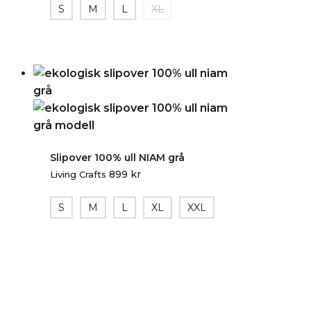
S
M
L
XL
Slipover 100% ull NIAM grå
899
kr
Living Crafts
S
M
L
XL
XXL