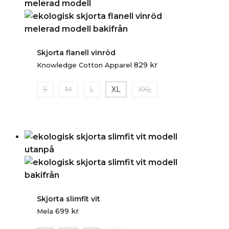
Skjorta flanell vinröd
829
kr
Knowledge Cotton Apparel
S
M
L
XL
XXL
Skjorta slimfit vit
699
kr
Mela