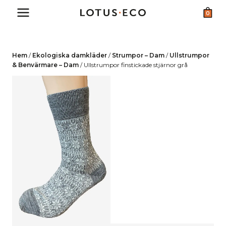
Skip
0
to
content
Hem
/
Ekologiska damkläder
/
Strumpor – Dam
/
Ullstrumpor
& Benvärmare – Dam
/
Ullstrumpor finstickade stjärnor grå