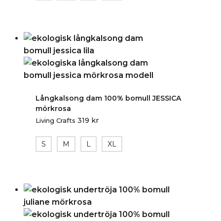
Långkalsong dam 100% bomull JESSICA
mörkrosa
319
kr
Living Crafts
S
M
L
XL