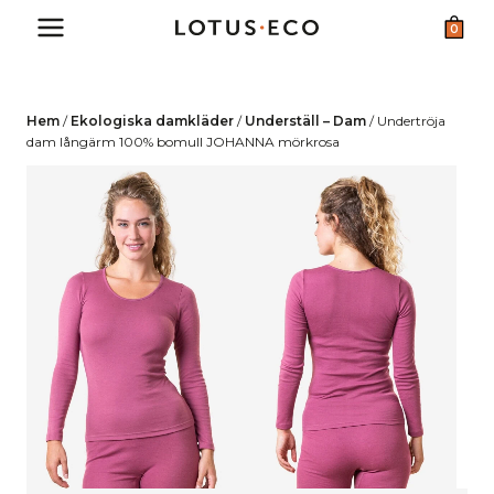
Skip
0
to
content
Hem
/
Ekologiska damkläder
/
Underställ – Dam
/
Undertröja
dam långärm 100% bomull JOHANNA mörkrosa