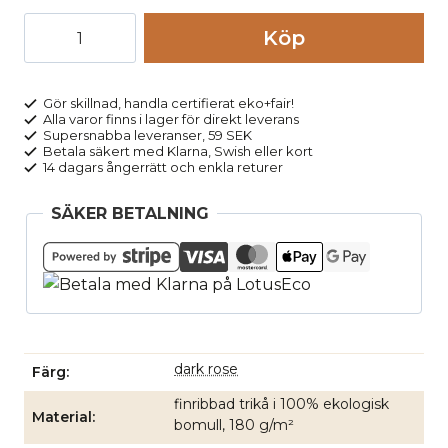
Undertröja
Köp
dam
långärm
100%
Gör skillnad, handla certifierat eko+fair!
Alla varor finns i lager för direkt leverans
bomull
Supersnabba leveranser, 59 SEK
JOHANNA
Betala säkert med Klarna, Swish eller kort
14 dagars ångerrätt och enkla returer
mörkrosa
mängd
SÄKER BETALNING
dark rose
Färg
finribbad trikå i 100% ekologisk
Material
bomull, 180 g/m²