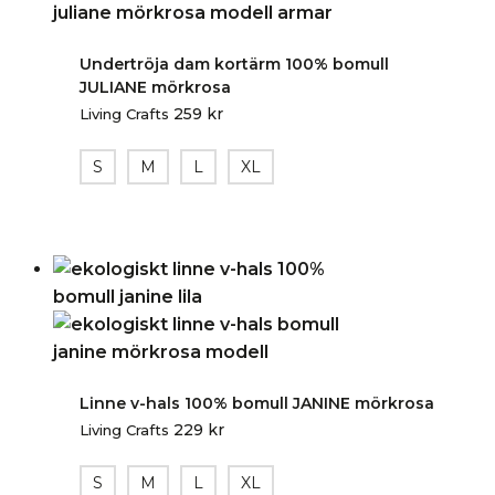
Undertröja dam kortärm 100% bomull
JULIANE mörkrosa
259
kr
Living Crafts
S
M
L
XL
Linne v-hals 100% bomull JANINE mörkrosa
229
kr
Living Crafts
S
M
L
XL