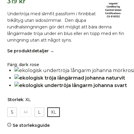
319
kr
Undertröja med slimfit passform i finribbat
trikåtyg utan sidosömmar. Den djupa
rundhalsringningen gör det möjligt att bära denna
långärmade tröja under en blus eller en topp med en fin
urringning utan att något syns.
Se produktdetaljer →
Färg
:
dark rose
Storlek
:
XL
S
M
L
XL
Se storleksguide