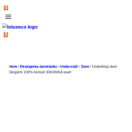
0
0
Hem
/
Ekologiska damkläder
/
Underställ – Dam
/
Undertröja dam
långärm 100% bomull JOHANNA svart