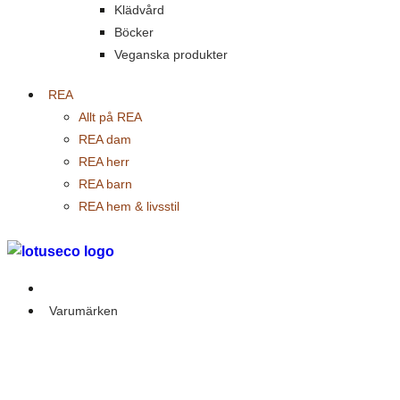
Klädvård
Böcker
Veganska produkter
REA
Allt på REA
REA dam
REA herr
REA barn
REA hem & livsstil
Outlet
Varumärken