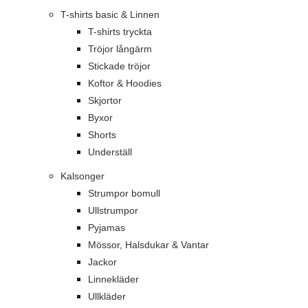
T-shirts basic & Linnen
T-shirts tryckta
Tröjor långärm
Stickade tröjor
Koftor & Hoodies
Skjortor
Byxor
Shorts
Underställ
Kalsonger
Strumpor bomull
Ullstrumpor
Pyjamas
Mössor, Halsdukar & Vantar
Jackor
Linnekläder
Ullkläder