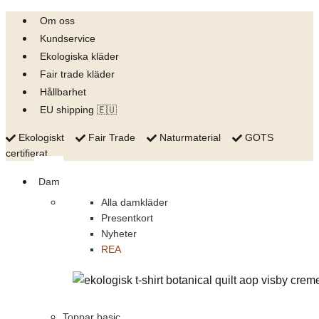
Skip
Om oss
to
Kundservice
content
Ekologiska kläder
Fair trade kläder
Hållbarhet
EU shipping 🇪🇺
Ekologiskt
Fair Trade
Naturmaterial
GOTS
certifierat
Dam
Alla damkläder
Presentkort
Nyheter
REA
Toppar basic