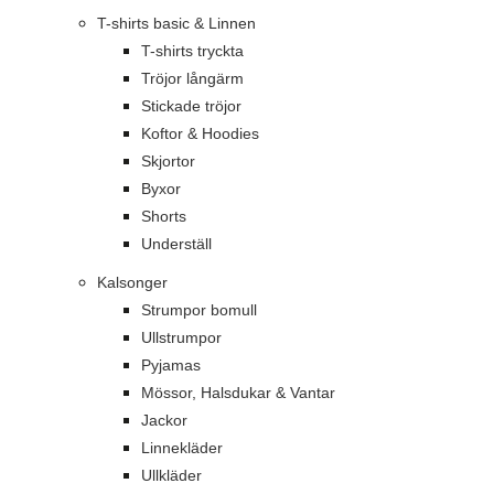
T-shirts basic & Linnen
T-shirts tryckta
Tröjor långärm
Stickade tröjor
Koftor & Hoodies
Skjortor
Byxor
Shorts
Underställ
Kalsonger
Strumpor bomull
Ullstrumpor
Pyjamas
Mössor, Halsdukar & Vantar
Jackor
Linnekläder
Ullkläder