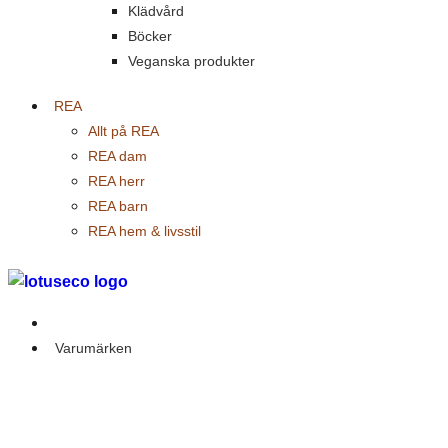
Klädvård
Böcker
Veganska produkter
REA
Allt på REA
REA dam
REA herr
REA barn
REA hem & livsstil
Outlet
Varumärken