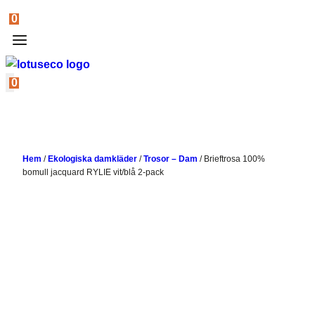
0
0
Hem
/
Ekologiska damkläder
/
Trosor – Dam
/
Brieftrosa 100%
bomull jacquard RYLIE vit/blå 2-pack