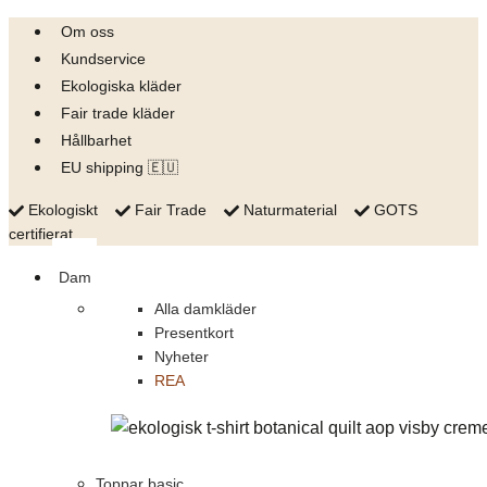
Skip
Om oss
to
Kundservice
content
Ekologiska kläder
Fair trade kläder
Hållbarhet
EU shipping 🇪🇺
Ekologiskt
Fair Trade
Naturmaterial
GOTS
certifierat
Dam
Alla damkläder
Presentkort
Nyheter
REA
Toppar basic