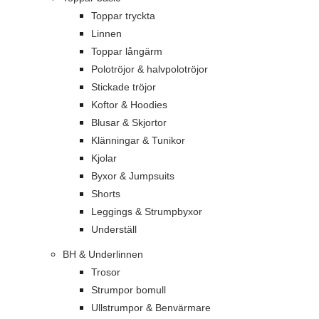
Toppar tryckta
Linnen
Toppar långärm
Polotröjor & halvpolotröjor
Stickade tröjor
Koftor & Hoodies
Blusar & Skjortor
Klänningar & Tunikor
Kjolar
Byxor & Jumpsuits
Shorts
Leggings & Strumpbyxor
Underställ
BH & Underlinnen
Trosor
Strumpor bomull
Ullstrumpor & Benvärmare