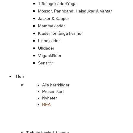
Träningskläder/Yoga
Mössor, Pannband, Halsdukar & Vantar
Jackor & Kappor
Mammakläder
Kläder för långa kvinnor
Linnekläder
Ullkläder
Vegankläder
Sensitiv
Herr
Alla herrkläder
Presentkort
Nyheter
REA
T-shirts basic & Linnen