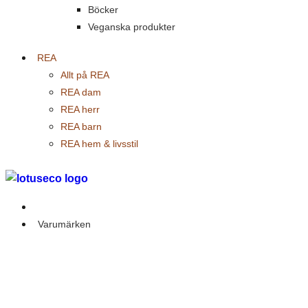
Böcker
Veganska produkter
REA
Allt på REA
REA dam
REA herr
REA barn
REA hem & livsstil
Outlet
Varumärken