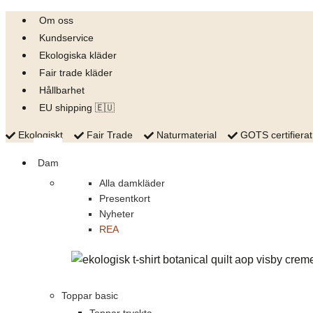
Skip
Om oss
to
Kundservice
content
Ekologiska kläder
Fair trade kläder
Hållbarhet
EU shipping 🇪🇺
Ekologiskt
Fair Trade
Naturmaterial
GOTS certifierat
Dam
Alla damkläder
Presentkort
Nyheter
REA
Toppar basic