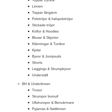
Toppar tryckta
Linnen
Toppar långärm
Polotröjor & halvpolotröjor
Stickade tröjor
Koftor & Hoodies
Blusar & Skjortor
Klänningar & Tunikor
Kjolar
Byxor & Jumpsuits
Shorts
Leggings & Strumpbyxor
Underställ
BH & Underlinnen
Trosor
Strumpor bomull
Ullstrumpor & Benvärmare
Pyjamas & Nattlinnen