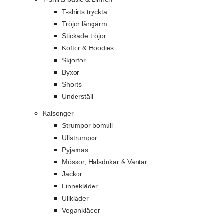
T-shirts tryckta
Tröjor långärm
Stickade tröjor
Koftor & Hoodies
Skjortor
Byxor
Shorts
Underställ
Kalsonger
Strumpor bomull
Ullstrumpor
Pyjamas
Mössor, Halsdukar & Vantar
Jackor
Linnekläder
Ullkläder
Vegankläder