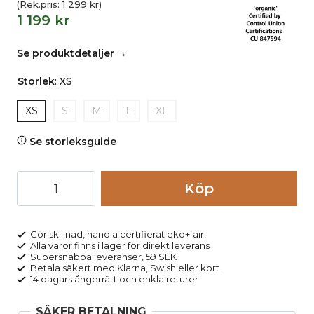
(Rek.pris:
1 299
kr
)
1 199
kr
Se produktdetaljer →
Storlek
:
XS
XS
S
M
L
XL
Se storleksguide
Tröja
Köp
crewneck
100%
ull
Gör skillnad, handla certifierat eko+fair!
Alla varor finns i lager för direkt leverans
orange
Supersnabba leveranser, 59 SEK
melerad
Betala säkert med Klarna, Swish eller kort
14 dagars ångerrätt och enkla returer
mängd
SÄKER BETALNING