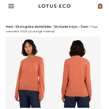
Skip
0
to
content
Hem
/
Ekologiska damkläder
/
Stickade tröjor – Dam
/
Tröja
crewneck 100% ull orange melerad