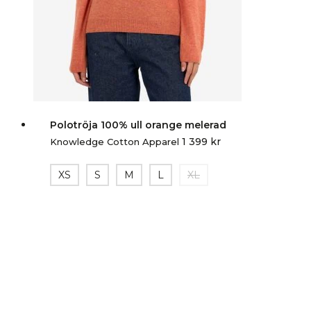
Polotröja 100% ull orange melerad
1 399
kr
Knowledge Cotton Apparel
XS
S
M
L
XL