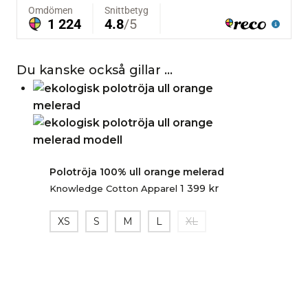
Du kanske också gillar …
Polotröja 100% ull orange melerad
1 399
kr
Knowledge Cotton Apparel
XS
S
M
L
XL