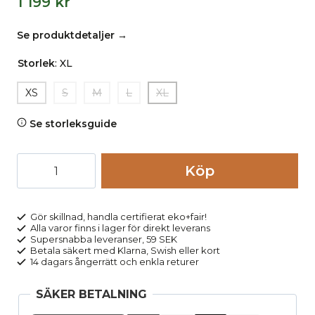
1 199
kr
Se produktdetaljer →
Storlek
:
XL
XS
S
M
L
XL
Se storleksguide
Tröja
Köp
crewneck
100%
ull
Gör skillnad, handla certifierat eko+fair!
Alla varor finns i lager för direkt leverans
orange
Supersnabba leveranser, 59 SEK
melerad
Betala säkert med Klarna, Swish eller kort
14 dagars ångerrätt och enkla returer
mängd
SÄKER BETALNING