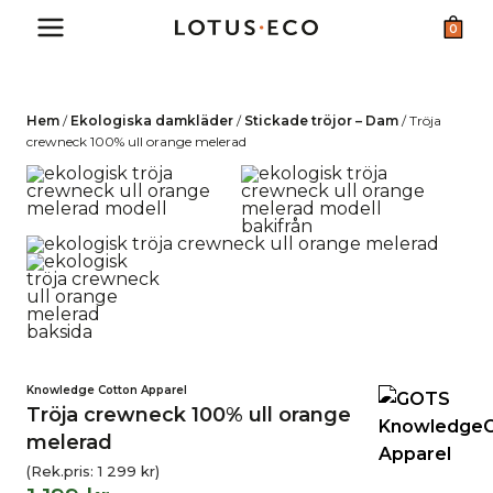
Skip
0
to
content
Hem
/
Ekologiska damkläder
/
Stickade tröjor – Dam
/
Tröja
crewneck 100% ull orange melerad
Knowledge Cotton Apparel
Tröja crewneck 100% ull orange
melerad
(Rek.pris:
1 299
kr
)