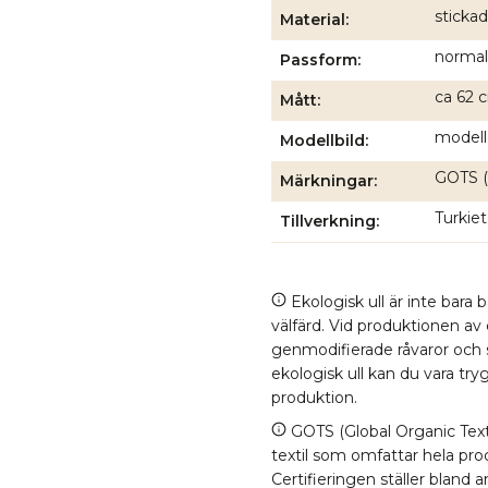
stickad
Material
normal
Passform
ca 62 c
Mått
modell
Modellbild
GOTS (
Märkningar
Turkiet
Tillverkning
Ekologisk ull är inte bara 
välfärd. Vid produktionen av
genmodifierade råvaror och
ekologisk ull kan du vara tr
produktion.
GOTS (Global Organic Texti
textil som omfattar hela proc
Certifieringen ställer bland