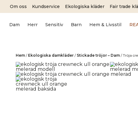
Skip
Om oss
Kundservice
Ekologiska kläder
Fair trade kl
to
content
Dam
Herr
Sensitiv
Barn
Hem & Livsstil
RE
Hem
/
Ekologiska damkläder
/
Stickade tröjor – Dam
/
Tröja cr