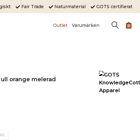
ogiskt
Fair Trade
Naturmaterial
GOTS certifierat
Outlet
Varumärken
0
ull orange melerad
XL