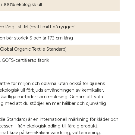
 i 100% ekologisk ull
m lång i stl M (mätt mitt på ryggen)
en bär storlek S och är 173 cm lång
Global Organic Textile Standard)
, GOTS-certifierad fabrik
bättre för miljön och odlarna, utan också för djurens
 ekologisk ull förbjuds användningen av kemikalier,
 skadliga metoder som mulesing. Genom att välja
ygg med att du stödjer en mer hållbar och djurvänlig
le Standard) är en internationell märkning för kläder och
essen - från ekologisk odling till färdig produkt.
 annat krav på kemikalieanvändning, vattenrening,