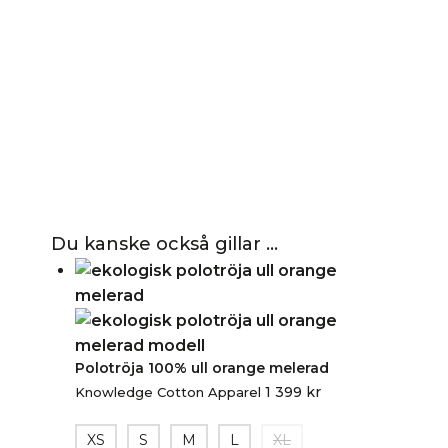
Du kanske också gillar …
Polotröja 100% ull orange melerad
1 399
kr
Knowledge Cotton Apparel
XS
S
M
L
XL