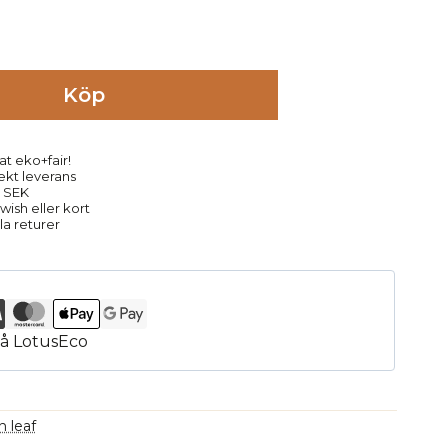
Köp
at eko+fair!
rekt leverans
9 SEK
ish eller kort
la returer
 leaf