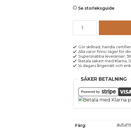
Se storleksguide
Tröja
crewneck
100%
ull
Gör skillnad, handla certifier
Alla varor finns i lager för di
orange
Supersnabba leveranser, 5
melerad
Betala säkert med Klarna, Sw
14 dagars ångerrätt och enk
mängd
SÄKER BETALNING
autumn
Färg