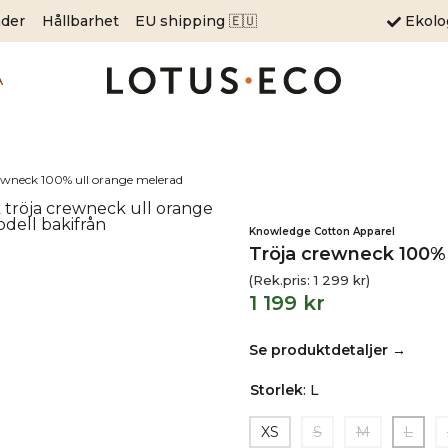
äder
Hållbarhet
EU shipping 🇪🇺
Ekol
A
ewneck 100% ull orange melerad
Knowledge Cotton Apparel
Tröja crewneck 100% 
(Rek.pris:
1 299
kr
)
1 199
kr
Se produktdetaljer →
Storlek
:
L
XS
S
M
L