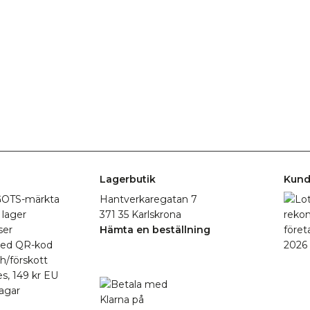
Lagerbutik
Kund
r GOTS-märkta
Hantverkaregatan 7
 lager
371 35 Karlskrona
ser
Hämta en beställning
med QR-kod
h/förskott
es, 149 kr EU
agar