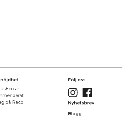
nöjdhet
Följ oss
Nyhetsbrev
Blogg