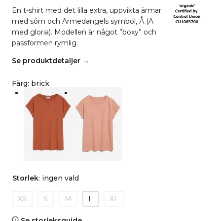
En t-shirt med det lilla extra, uppvikta ärmar
med söm och Armedangels symbol, Å (A
med gloria). Modellen är något ”boxy” och
passformen rymlig.
Se produktdetaljer →
Färg
:
brick
Storlek
:
ingen vald
XS
S
M
L
XL
Se storleksguide