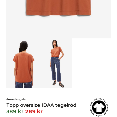
Armedangels
Topp oversize IDAA tegelröd
389
kr
289
kr