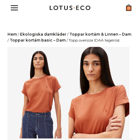
Skip
0
to
content
Hem
/
Ekologiska damkläder
/
Toppar kortäm & Linnen – Dam
/
Toppar kortäm basic – Dam
/
Topp oversize IDAA tegelröd