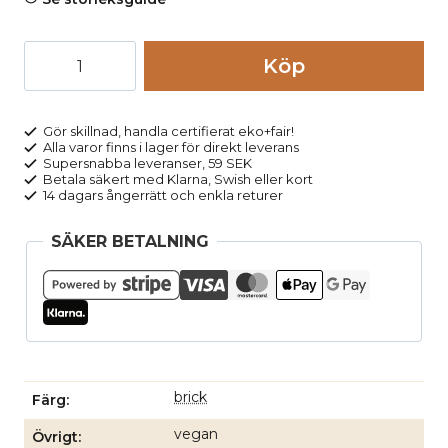
Topp
Köp
oversize
IDAA
tegelröd
Gör skillnad, handla certifierat eko+fair!
Alla varor finns i lager för direkt leverans
mängd
Supersnabba leveranser, 59 SEK
Betala säkert med Klarna, Swish eller kort
14 dagars ångerrätt och enkla returer
SÄKER BETALNING
brick
Färg
vegan
Övrigt