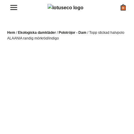
Skip
0
to
content
Hem
/
Ekologiska damkläder
/
Polotröjor - Dam
/
Topp stickad halvpolo
ALAANIA randig mörkröd/indigo