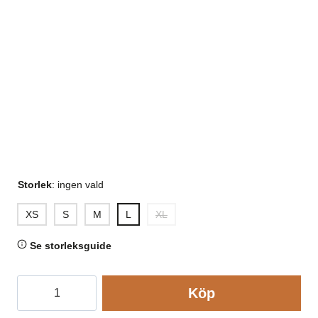
Storlek
:
ingen vald
XS
S
M
L
XL
Se storleksguide
Topp
Köp
stickad