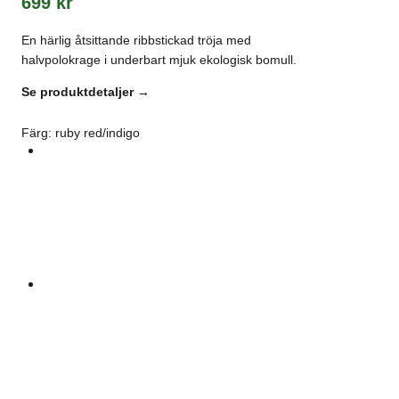
699
kr
En härlig åtsittande ribbstickad tröja med
halvpolokrage i underbart mjuk ekologisk bomull.
Se produktdetaljer →
Färg
:
ruby red/indigo