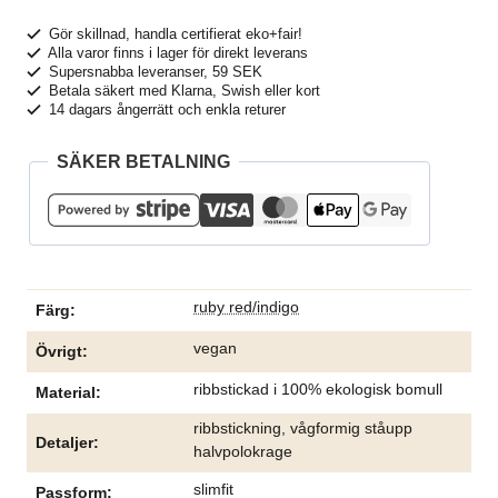
halvpolo
ALAANIA
Gör skillnad, handla certifierat eko+fair!
Alla varor finns i lager för direkt leverans
randig
Supersnabba leveranser, 59 SEK
mörkröd/indigo
Betala säkert med Klarna, Swish eller kort
14 dagars ångerrätt och enkla returer
mängd
SÄKER BETALNING
ruby red/indigo
Färg
vegan
Övrigt
ribbstickad i 100% ekologisk bomull
Material
ribbstickning, vågformig ståupp
Detaljer
halvpolokrage
slimfit
Passform