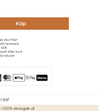
Köp
at eko+fair!
rekt leverans
9 SEK
ish eller kort
la returer
 leaf
 i 100% ekologisk ull