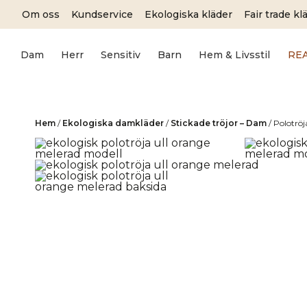
Skip
Om oss
Kundservice
Ekologiska kläder
Fair trade kl
to
content
Dam
Herr
Sensitiv
Barn
Hem & Livsstil
RE
Hem
/
Ekologiska damkläder
/
Stickade tröjor – Dam
/
Polotröj