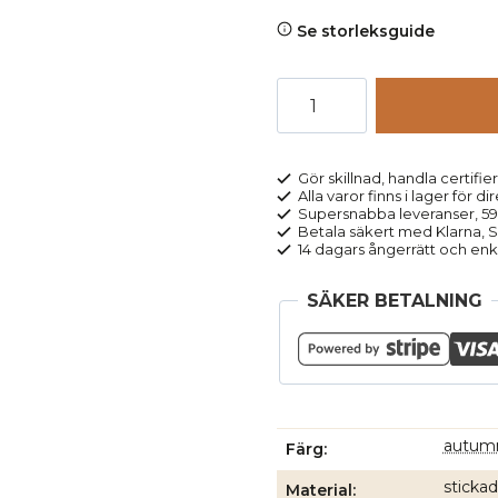
Se storleksguide
Polotröja
100%
ull
orange
Gör skillnad, handla certifier
Alla varor finns i lager för di
melerad
Supersnabba leveranser, 5
mängd
Betala säkert med Klarna, Sw
14 dagars ångerrätt och enk
SÄKER BETALNING
autumn
Färg
stickad
Material