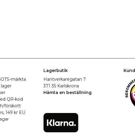
Lagerbutik
Kund
r GOTS-märkta
Hantverkaregatan 7
 lager
371 35 Karlskrona
ser
Hämta en beställning
med QR-kod
h/förskott
es, 149 kr EU
agar