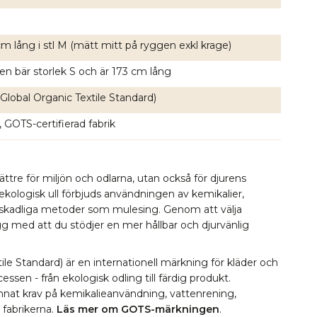
m lång i stl M (mätt mitt på ryggen exkl krage)
en bär storlek S och är 173 cm lång
Global Organic Textile Standard)
, GOTS-certifierad fabrik
bättre för miljön och odlarna, utan också för djurens
 ekologisk ull förbjuds användningen av kemikalier,
 skadliga metoder som mulesing. Genom att välja
ygg med att du stödjer en mer hållbar och djurvänlig
le Standard) är en internationell märkning för kläder och
essen - från ekologisk odling till färdig produkt.
 annat krav på kemikalieanvändning, vattenrening,
i fabrikerna.
Läs mer om GOTS-märkningen
.