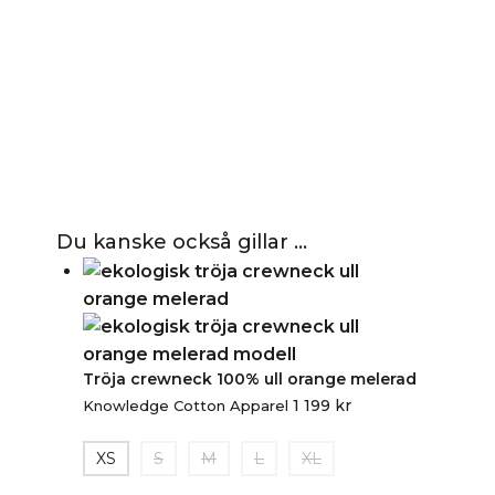
Du kanske också gillar …
Tröja crewneck 100% ull orange melerad
1 199
kr
Knowledge Cotton Apparel
XS
S
M
L
XL