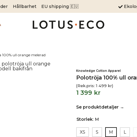
äder
Hållbarhet
EU shipping 🇪🇺
Ekol
A
a 100% ull orange melerad
Knowledge Cotton Apparel
Polotröja 100% ull o
(Rek.pris:
1 499
kr
)
1 399
kr
Se produktdetaljer →
Storlek
:
M
XS
S
M
L