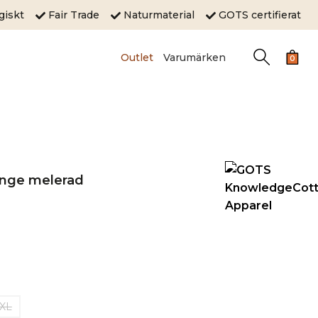
ogiskt
Fair Trade
Naturmaterial
GOTS certifierat
Outlet
Varumärken
0
range melerad
XL