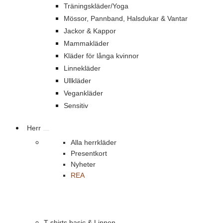
Träningskläder/Yoga
Mössor, Pannband, Halsdukar & Vantar
Jackor & Kappor
Mammakläder
Kläder för långa kvinnor
Linnekläder
Ullkläder
Vegankläder
Sensitiv
Herr
Alla herrkläder
Presentkort
Nyheter
REA
T-shirts basic & Linnen