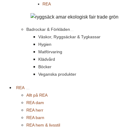
REA
Badrockar & Förkläden
Väskor, Ryggsäckar & Tygkassar
Hygien
Matförvaring
Klädvård
Böcker
Veganska produkter
REA
Allt på REA
REA dam
REA herr
REA barn
REA hem & livsstil