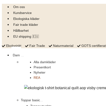
Skip
Om oss
to
Kundservice
content
Ekologiska kläder
Fair trade kläder
Hållbarhet
EU shipping 🇪🇺
Ekologiskt
Fair Trade
Naturmaterial
GOTS certifierat
Dam
Alla damkläder
Presentkort
Nyheter
REA
Toppar basic