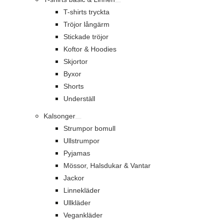
T-shirts tryckta
Tröjor långärm
Stickade tröjor
Koftor & Hoodies
Skjortor
Byxor
Shorts
Underställ
Kalsonger
Strumpor bomull
Ullstrumpor
Pyjamas
Mössor, Halsdukar & Vantar
Jackor
Linnekläder
Ullkläder
Vegankläder