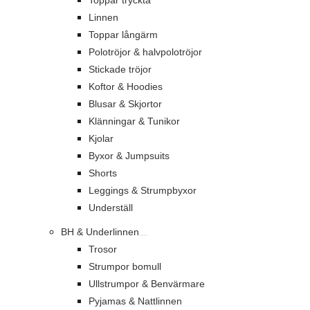
Toppar tryckta
Linnen
Toppar långärm
Polotröjor & halvpolotröjor
Stickade tröjor
Koftor & Hoodies
Blusar & Skjortor
Klänningar & Tunikor
Kjolar
Byxor & Jumpsuits
Shorts
Leggings & Strumpbyxor
Underställ
BH & Underlinnen
Trosor
Strumpor bomull
Ullstrumpor & Benvärmare
Pyjamas & Nattlinnen