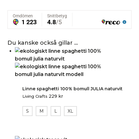
Du kanske också gillar …
Linne spaghetti 100% bomull JULIA naturvit
229
kr
Living Crafts
S
M
L
XL