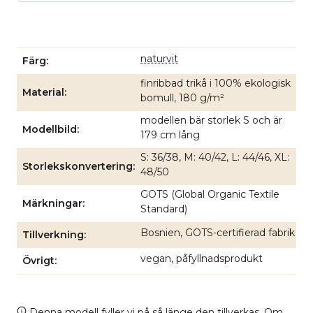
naturvit
Färg
finribbad trikå i 100% ekologisk
Material
bomull, 180 g/m²
modellen bär storlek S och är
Modellbild
179 cm lång
S: 36/38, M: 40/42, L: 44/46, XL:
Storlekskonvertering
48/50
GOTS (Global Organic Textile
Märkningar
Standard)
Bosnien, GOTS-certifierad fabrik
Tillverkning
vegan, påfyllnadsprodukt
Övrigt
Denna modell fyller vi på så länge den tillverkas. Om