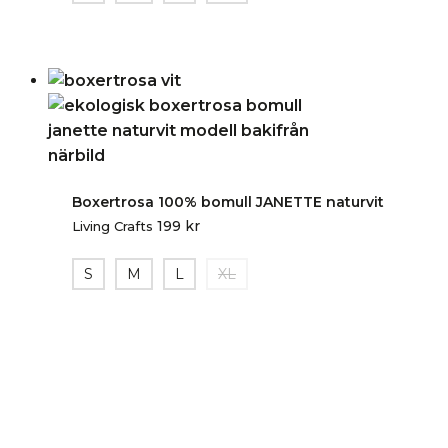
Boxertrosa 100% bomull JANETTE naturvit
199
kr
Living Crafts
S
M
L
XL