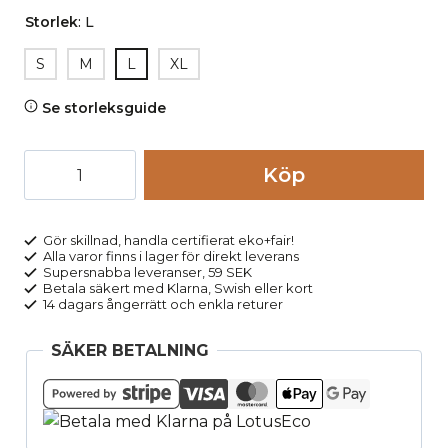
Storlek
:
L
S
M
L
XL
Se storleksguide
Långkalsong
Köp
dam
100%
bomull
Gör skillnad, handla certifierat eko+fair!
Alla varor finns i lager för direkt leverans
JESSICA
Supersnabba leveranser, 59 SEK
naturvit
Betala säkert med Klarna, Swish eller kort
14 dagars ångerrätt och enkla returer
mängd
SÄKER BETALNING