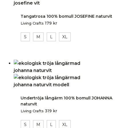
Tangatrosa 100% bomull JOSEFINE naturvit
179
kr
Living Crafts
S
M
L
XL
Undertröja långärm 100% bomull JOHANNA
naturvit
319
kr
Living Crafts
S
M
L
XL