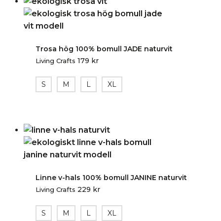
Trosa hög 100% bomull JADE naturvit
179
kr
Living Crafts
S
M
L
XL
Linne v-hals 100% bomull JANINE naturvit
229
kr
Living Crafts
S
M
L
XL