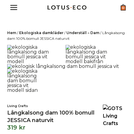
Skip
0
to
content
Hem
/
Ekologiska damkläder
/
Underställ – Dam
/
Långkalsong
dam 100% bomull JESSICA naturvit
Living Crafts
Långkalsong dam 100% bomull
JESSICA naturvit
319
kr