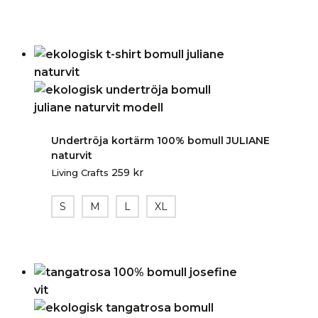
Undertröja kortärm 100% bomull JULIANE
naturvit
259
kr
Living Crafts
S
M
L
XL