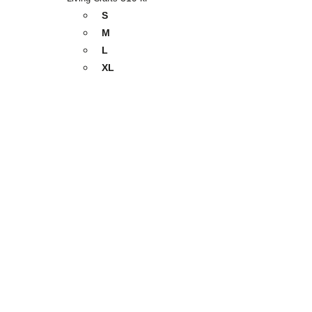
S
M
L
XL