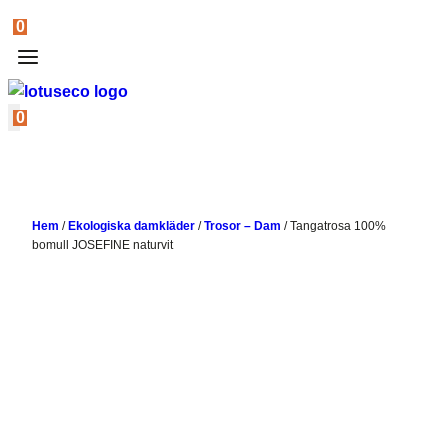
0
0
Hem
/
Ekologiska damkläder
/
Trosor – Dam
/
Tangatrosa 100%
bomull JOSEFINE naturvit