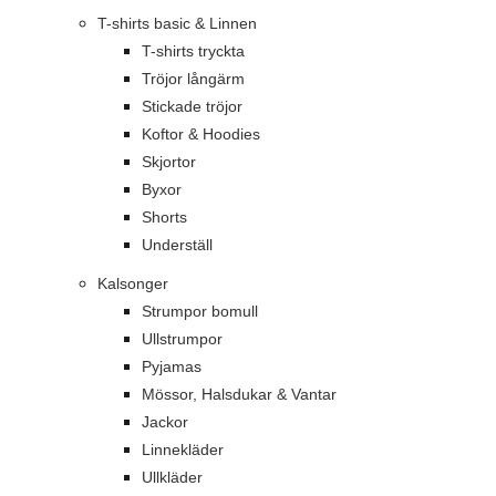
T-shirts basic & Linnen
T-shirts tryckta
Tröjor långärm
Stickade tröjor
Koftor & Hoodies
Skjortor
Byxor
Shorts
Underställ
Kalsonger
Strumpor bomull
Ullstrumpor
Pyjamas
Mössor, Halsdukar & Vantar
Jackor
Linnekläder
Ullkläder