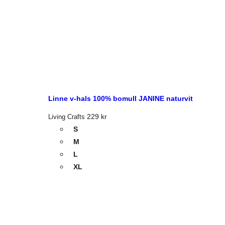
Linne v-hals 100% bomull JANINE naturvit
229
kr
Living Crafts
S
M
L
XL