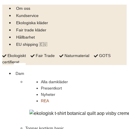
Skip
Om oss
to
Kundservice
content
Ekologiska kläder
Fair trade kläder
Hållbarhet
EU shipping 🇪🇺
Ekologiskt
Fair Trade
Naturmaterial
GOTS
certifierat
Dam
Alla damkläder
Presentkort
Nyheter
REA
Toppar kortärm basic