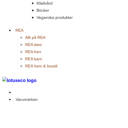
Klädvård
Böcker
Veganska produkter
REA
Allt på REA
REA dam
REA herr
REA barn
REA hem & livsstil
Outlet
Varumärken