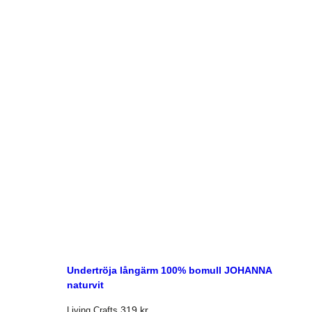
Undertröja långärm 100% bomull JOHANNA
naturvit
319
kr
Living Crafts