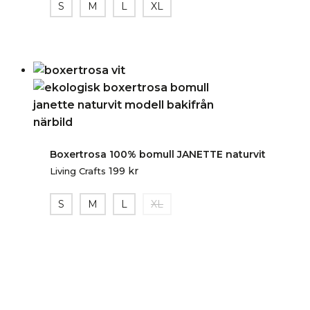
S
M
L
XL
Boxertrosa 100% bomull JANETTE naturvit
199
kr
Living Crafts
S
M
L
XL