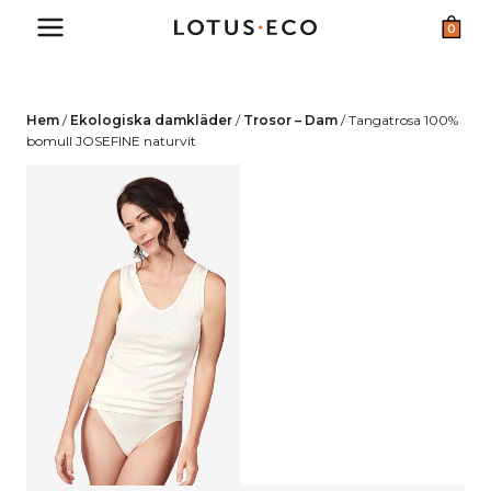
Skip
0
to
content
Hem
/
Ekologiska damkläder
/
Trosor – Dam
/
Tangatrosa 100%
bomull JOSEFINE naturvit