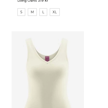
319
kr
Living Crafts
S
M
L
XL