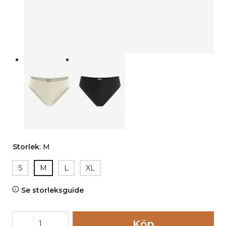
Storlek
:
M
S
M
L
XL
Se storleksguide
Tangatrosa
Köp