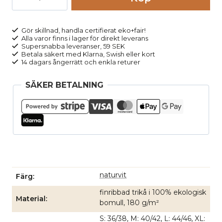
100%
bomull
JOSEFINE
Gör skillnad, handla certifierat eko+fair!
Alla varor finns i lager för direkt leverans
naturvit
Supersnabba leveranser, 59 SEK
mängd
Betala säkert med Klarna, Swish eller kort
14 dagars ångerrätt och enkla returer
SÄKER BETALNING
naturvit
Färg
finribbad trikå i 100% ekologisk
Material
bomull, 180 g/m²
S: 36/38, M: 40/42, L: 44/46, XL: