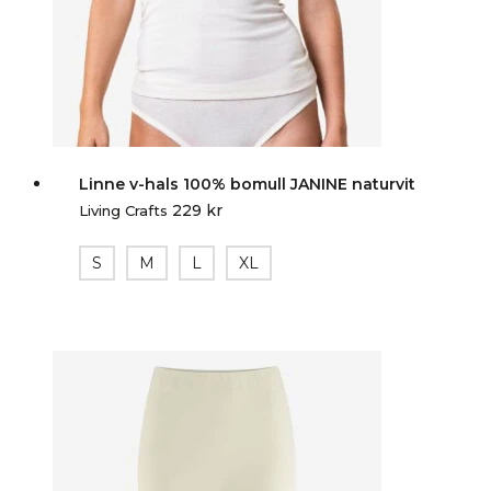
Linne v-hals 100% bomull JANINE naturvit
229
kr
Living Crafts
S
M
L
XL