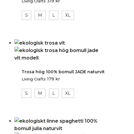
319
kr
Living Crafts
S
M
L
XL
Trosa hög 100% bomull JADE naturvit
179
kr
Living Crafts
S
M
L
XL