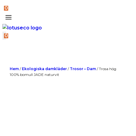
0
0
Hem
/
Ekologiska damkläder
/
Trosor – Dam
/
Trosa hög
100% bomull JADE naturvit