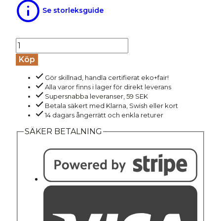
Se storleksguide
Trosa
hög
Köp
100%
Gör skillnad, handla certifierat eko+fair!
bomull
Alla varor finns i lager för direkt leverans
JADE
Supersnabba leveranser, 59 SEK
naturvit
Betala säkert med Klarna, Swish eller kort
14 dagars ångerrätt och enkla returer
mängd
SÄKER BETALNING