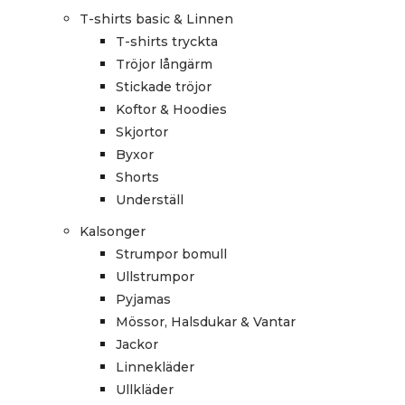
T-shirts basic & Linnen
T-shirts tryckta
Tröjor långärm
Stickade tröjor
Koftor & Hoodies
Skjortor
Byxor
Shorts
Underställ
Kalsonger
Strumpor bomull
Ullstrumpor
Pyjamas
Mössor, Halsdukar & Vantar
Jackor
Linnekläder
Ullkläder