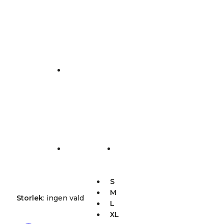
S
M
Storlek
:
ingen vald
L
XL