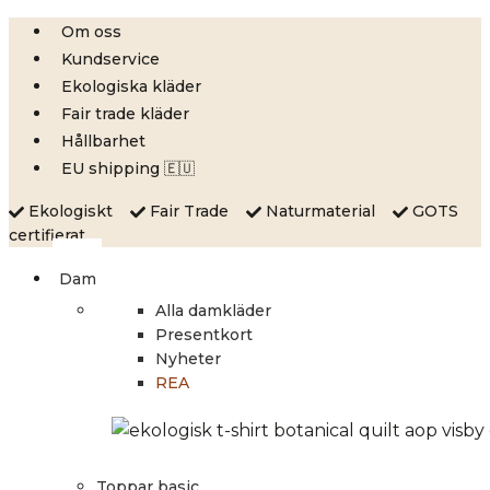
Skip
Om oss
to
Kundservice
content
Ekologiska kläder
Fair trade kläder
Hållbarhet
EU shipping 🇪🇺
Ekologiskt
Fair Trade
Naturmaterial
GOTS
certifierat
Dam
Alla damkläder
Presentkort
Nyheter
REA
Toppar basic