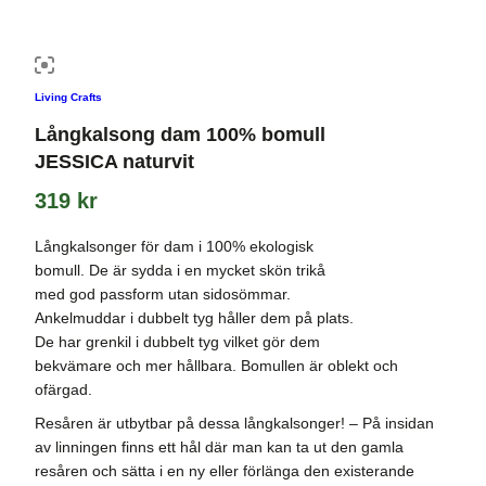
Living Crafts
Långkalsong dam 100% bomull
JESSICA naturvit
319
kr
Långkalsonger för dam i 100% ekologisk
bomull. De är sydda i en mycket skön trikå
med god passform utan sidosömmar.
Ankelmuddar i dubbelt tyg håller dem på plats.
De har grenkil i dubbelt tyg vilket gör dem
bekvämare och mer hållbara. Bomullen är oblekt och
ofärgad.
Resåren är utbytbar på dessa långkalsonger! – På insidan
av linningen finns ett hål där man kan ta ut den gamla
resåren och sätta i en ny eller förlänga den existerande