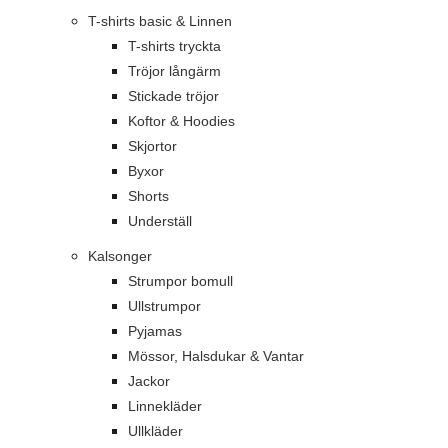
T-shirts basic & Linnen
T-shirts tryckta
Tröjor långärm
Stickade tröjor
Koftor & Hoodies
Skjortor
Byxor
Shorts
Underställ
Kalsonger
Strumpor bomull
Ullstrumpor
Pyjamas
Mössor, Halsdukar & Vantar
Jackor
Linnekläder
Ullkläder