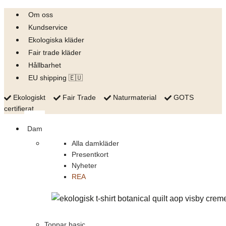
Skip
Om oss
to
Kundservice
content
Ekologiska kläder
Fair trade kläder
Hållbarhet
EU shipping 🇪🇺
Ekologiskt
Fair Trade
Naturmaterial
GOTS
certifierat
Dam
Alla damkläder
Presentkort
Nyheter
REA
Toppar basic