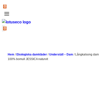
0
0
Hem
/
Ekologiska damkläder
/
Underställ – Dam
/
Långkalsong dam
100% bomull JESSICA naturvit