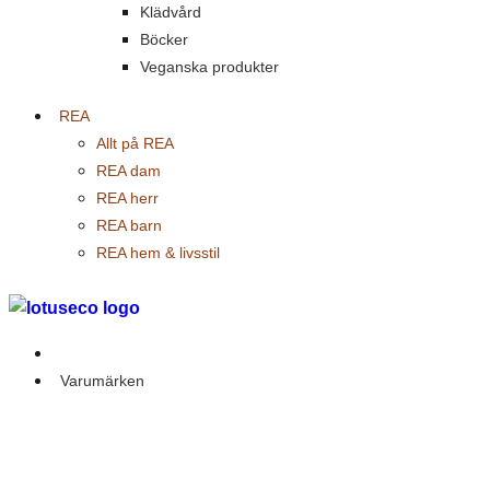
Klädvård
Böcker
Veganska produkter
REA
Allt på REA
REA dam
REA herr
REA barn
REA hem & livsstil
Outlet
Varumärken