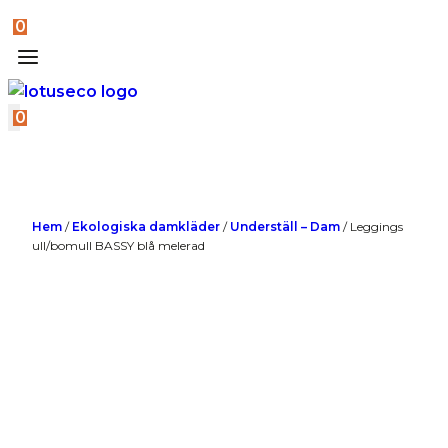
0
0
Hem
/
Ekologiska damkläder
/
Underställ – Dam
/
Leggings
ull/bomull BASSY blå melerad