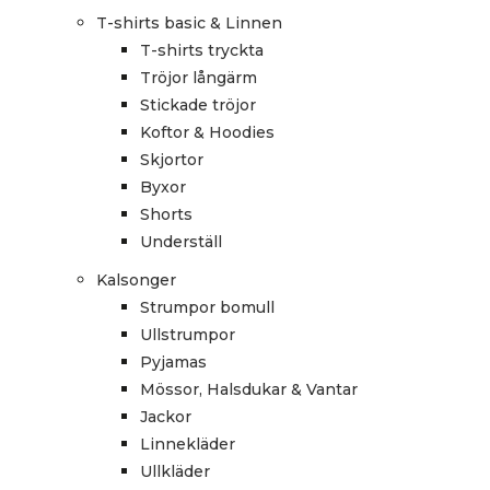
T-shirts basic & Linnen
T-shirts tryckta
Tröjor långärm
Stickade tröjor
Koftor & Hoodies
Skjortor
Byxor
Shorts
Underställ
Kalsonger
Strumpor bomull
Ullstrumpor
Pyjamas
Mössor, Halsdukar & Vantar
Jackor
Linnekläder
Ullkläder