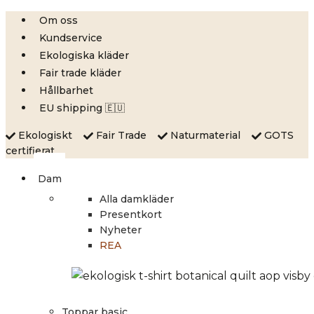
Skip
Om oss
to
Kundservice
content
Ekologiska kläder
Fair trade kläder
Hållbarhet
EU shipping 🇪🇺
Ekologiskt
Fair Trade
Naturmaterial
GOTS
certifierat
Dam
Alla damkläder
Presentkort
Nyheter
REA
Toppar basic