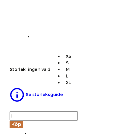
XS
S
Storlek
:
ingen vald
M
L
XL
Se storleksguide
Leggings
ull/bomull
Köp
BASSY