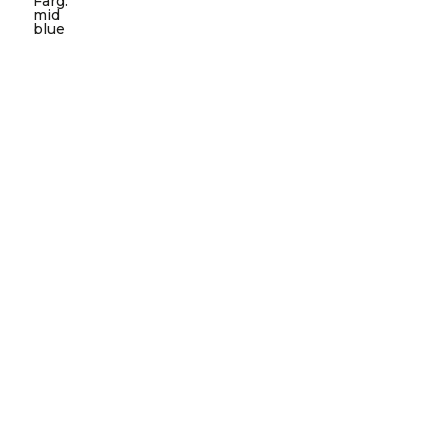
Färg
:
mid
blue