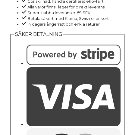
Gör skillnad, handla certifierat eko+fair!
blå
Alla varor finns i lager för direkt leverans
melerad
Supersnabba leveranser, 59 SEK
mängd
Betala säkert med Klarna, Swish eller kort
14 dagars ångerrätt och enkla returer
SÄKER BETALNING