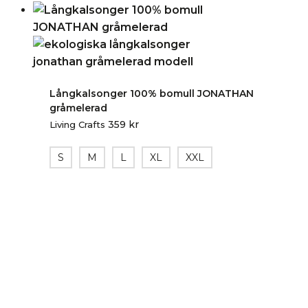
Långkalsonger 100% bomull JONATHAN
gråmelerad
359
kr
Living Crafts
S
M
L
XL
XXL