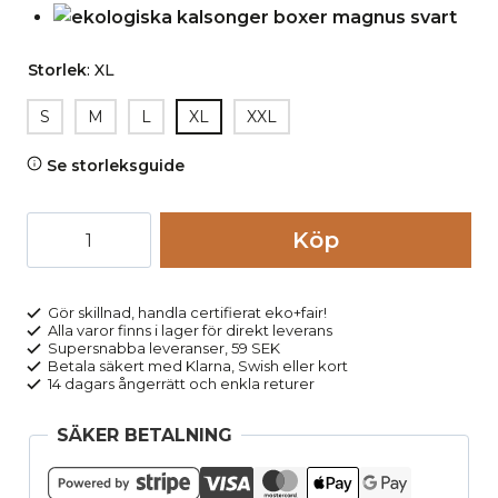
Storlek
:
XL
S
M
L
XL
XXL
Se storleksguide
Kalsonger
Köp
boxer
MAGNUS
gråmelerad
Gör skillnad, handla certifierat eko+fair!
Alla varor finns i lager för direkt leverans
mängd
Supersnabba leveranser, 59 SEK
Betala säkert med Klarna, Swish eller kort
14 dagars ångerrätt och enkla returer
SÄKER BETALNING