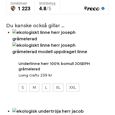
Du kanske också gillar …
Underlinne herr 100% bomull JOSEPH
gråmelerad
239
kr
Living Crafts
S
M
L
XL
XXL