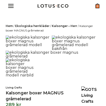
Skip
0
to
content
Hem
/
Ekologiska herrkläder
/
Kalsonger – Herr
/
Kalsonger
boxer MAGNUS gråmelerad
Living Crafts
Kalsonger boxer MAGNUS
gråmelerad
289
kr