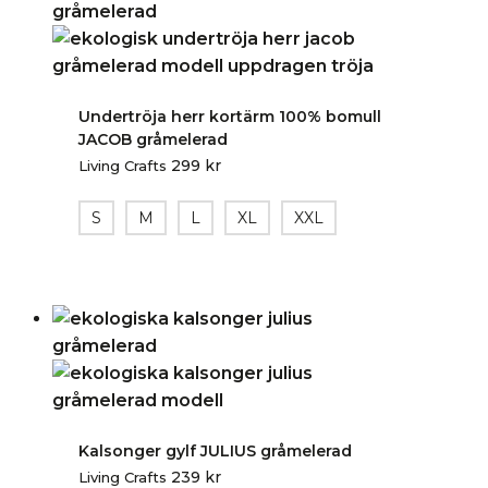
Undertröja herr kortärm 100% bomull
JACOB gråmelerad
299
kr
Living Crafts
S
M
L
XL
XXL
Kalsonger gylf JULIUS gråmelerad
239
kr
Living Crafts