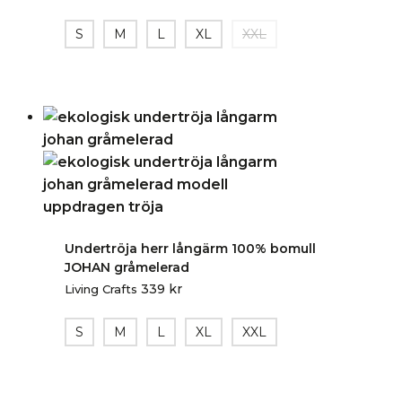
S
M
L
XL
XXL
Undertröja herr långärm 100% bomull
JOHAN gråmelerad
339
kr
Living Crafts
S
M
L
XL
XXL