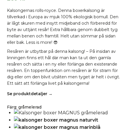
Kalsongernas rolls-royce. Denna boxerkalsong är
tillverkad i Europa av mjuk 100% ekologisk bomull. Den
är lågt skuren med insytt midjeband och förberedd för
byte av uttjänt resår! Extra hållbara genom dubbelt tyg
mellan benen och framtill. Helt utan sömmar på sidan
eller bak. Less is more! 😎
Resåren är utbytbar på denna kalsong! – På insidan av
linningen finns ett hål där man kan ta ut den gamla
resåren och sätta i en ny eller förlänga den existerande
resåren. En toppenfunktion om resåren är för stram för
dig eller om den blivit utsliten men tyget är helt i övrigt.
Ett sätt att förlänga livet på kalsongerna!
Se produktdetaljer →
Färg
:
gråmelerad