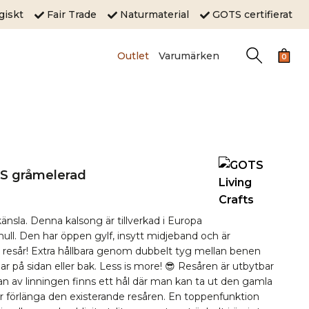
ogiskt
Fair Trade
Naturmaterial
GOTS certifierat
Outlet
Varumärken
0
US gråmelerad
änsla. Denna kalsong är tillverkad i Europa
ll. Den har öppen gylf, insytt midjeband och är
t resår! Extra hållbara genom dubbelt tyg mellan benen
r på sidan eller bak. Less is more! 😎 Resåren är utbytbar
an av linningen finns ett hål där man kan ta ut den gamla
ler förlänga den existerande resåren. En toppenfunktion