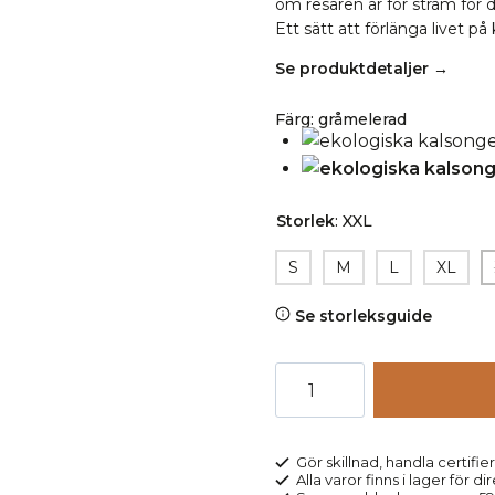
om resåren är för stram för di
Ett sätt att förlänga livet på
Se produktdetaljer →
Färg
:
gråmelerad
Storlek
:
XXL
S
M
L
XL
Se storleksguide
Kalsonger
gylf
JULIUS
gråmelerad
Gör skillnad, handla certifier
Alla varor finns i lager för di
mängd