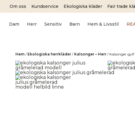
Skip
Om oss
Kundservice
Ekologiska kläder
Fair trade kl
to
content
Dam
Herr
Sensitiv
Barn
Hem & Livsstil
RE
Hem
/
Ekologiska herrkläder
/
Kalsonger – Herr
/
Kalsonger gyl