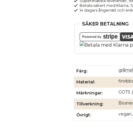
Supersnabba leveranser, 5
Betala säkert med Klarna, Sw
14 dagars ångerrätt och enk
SÄKER BETALNING
gråmel
Färg
finribb
Material
GOTS (
Märkningar
Bosnien
Tillverkning
vegan,
Övrigt