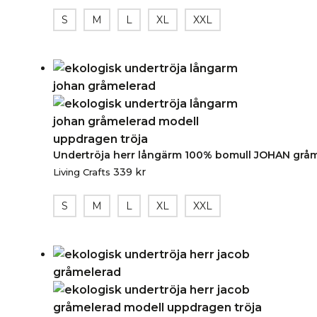
S
M
L
XL
XXL
Undertröja herr långärm 100% bomull JOHAN grå
339
kr
Living Crafts
S
M
L
XL
XXL