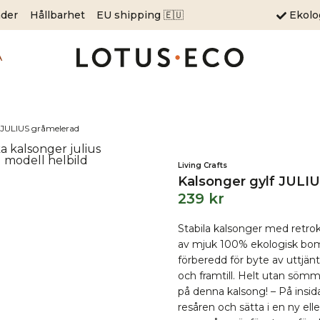
äder
Hållbarhet
EU shipping 🇪🇺
Ekol
A
f JULIUS gråmelerad
Living Crafts
Kalsonger gylf JULI
239
kr
Stabila kalsonger med retrok
av mjuk 100% ekologisk bomu
förberedd för byte av uttjän
och framtill. Helt utan sömma
på denna kalsong! – På insid
resåren och sätta i en ny el