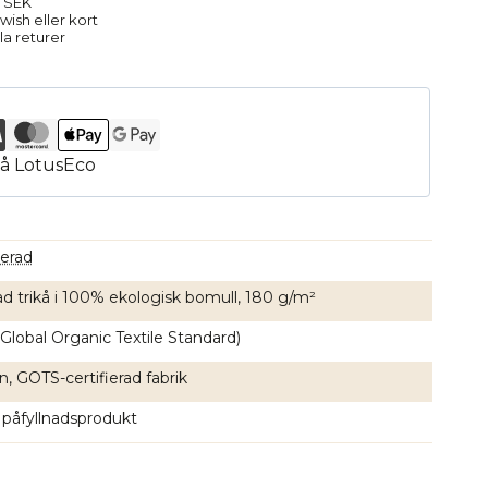
9 SEK
ish eller kort
la returer
erad
ad trikå i 100% ekologisk bomull, 180 g/m²
Global Organic Textile Standard)
, GOTS-certifierad fabrik
 påfyllnadsprodukt