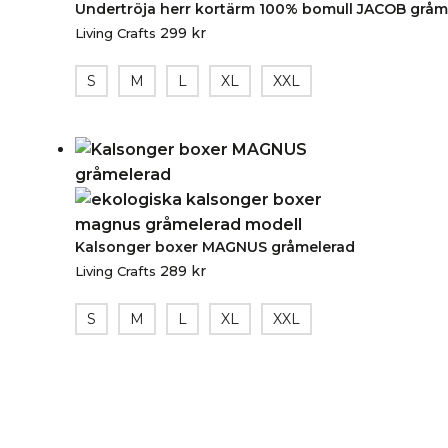
Undertröja herr kortärm 100% bomull JACOB gråm
299
kr
Living Crafts
S
M
L
XL
XXL
Kalsonger boxer MAGNUS gråmelerad
289
kr
Living Crafts
S
M
L
XL
XXL