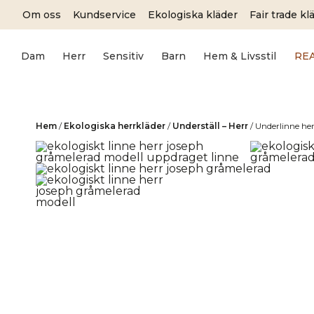
Skip
Om oss
Kundservice
Ekologiska kläder
Fair trade kl
to
content
Dam
Herr
Sensitiv
Barn
Hem & Livsstil
RE
Hem
/
Ekologiska herrkläder
/
Underställ – Herr
/
Underlinne h