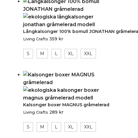
Långkalsonger 100% bomull JONATHAN gråmeler
359
kr
Living Crafts
S
M
L
XL
XXL
Kalsonger boxer MAGNUS gråmelerad
289
kr
Living Crafts
S
M
L
XL
XXL