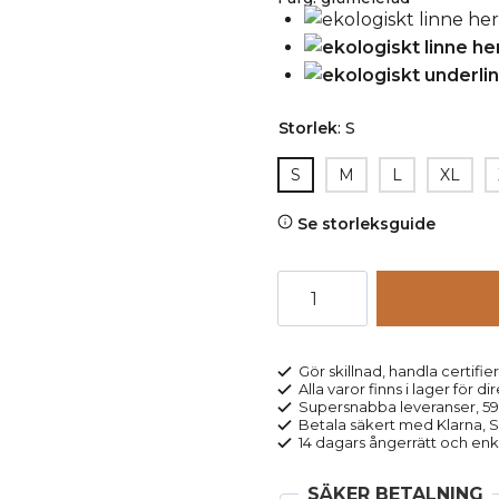
Storlek
:
S
S
M
L
XL
Se storleksguide
Underlinne
herr
100%
bomull
Gör skillnad, handla certifier
Alla varor finns i lager för di
JOSEPH
Supersnabba leveranser, 5
gråmelerad
Betala säkert med Klarna, Sw
14 dagars ångerrätt och enk
mängd
SÄKER BETALNING