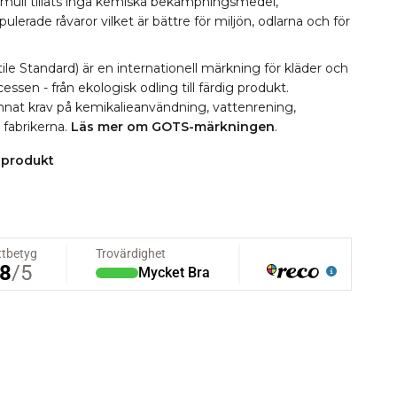
omull tillåts inga kemiska bekämpningsmedel,
erade råvaror vilket är bättre för miljön, odlarna och för
le Standard) är en internationell märkning för kläder och
essen - från ekologisk odling till färdig produkt.
 annat krav på kemikalieanvändning, vattenrening,
i fabrikerna.
Läs mer om GOTS-märkningen
.
 produkt