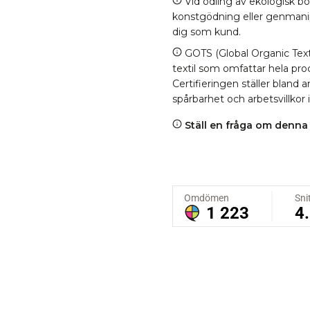
Vid odling av ekologisk b
konstgödning eller genmanipul
dig som kund.
GOTS (Global Organic Texti
textil som omfattar hela proc
Certifieringen ställer bland
spårbarhet och arbetsvillkor 
Ställ en fråga om denna