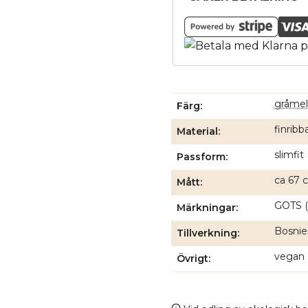
gråmel
Färg
finribb
Material
slimfit
Passform
ca 67 c
Mått
GOTS (
Märkningar
Bosnien
Tillverkning
vegan
Övrigt