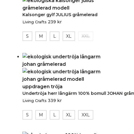
Kalsonger gylf JULIUS gråmelerad
239
kr
Living Crafts
S
M
L
XL
XXL
Undertröja herr långärm 100% bomull JOHAN grå
339
kr
Living Crafts
S
M
L
XL
XXL