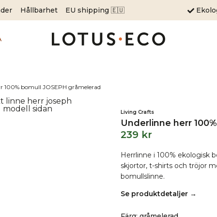
äder
Hållbarhet
EU shipping 🇪🇺
Ekol
A
err 100% bomull JOSEPH gråmelerad
Living Crafts
Underlinne herr 100
239
kr
Herrlinne i 100% ekologisk 
skjortor, t-shirts och tröjor 
bomullslinne.
Se produktdetaljer →
Färg
:
gråmelerad