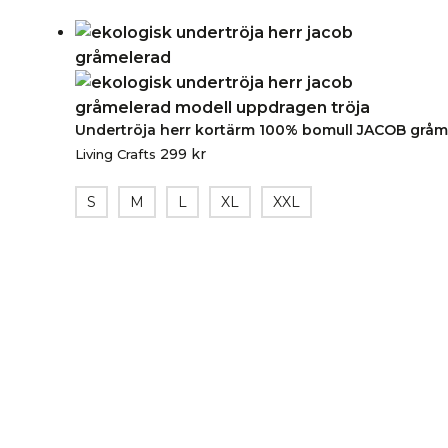
Undertröja herr kortärm 100% bomull JACOB gråm
299
kr
Living Crafts
S
M
L
XL
XXL