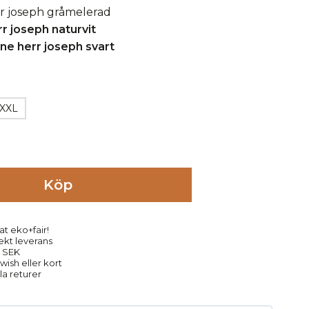
XXL
Köp
at eko+fair!
rekt leverans
9 SEK
ish eller kort
la returer