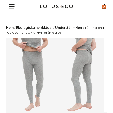
Skip
0
to
content
Hem
/
Ekologiska herrkläder
/
Underställ – Herr
/
Långkalsonger
100% bomull JONATHAN gråmelerad