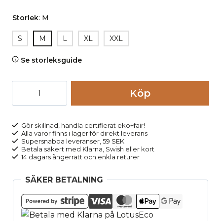
Storlek
:
M
S
M
L
XL
XXL
Se storleksguide
Långkalsonger
Köp
100%
bomull
JONATHAN
Gör skillnad, handla certifierat eko+fair!
Alla varor finns i lager för direkt leverans
gråmelerad
Supersnabba leveranser, 59 SEK
mängd
Betala säkert med Klarna, Swish eller kort
14 dagars ångerrätt och enkla returer
SÄKER BETALNING