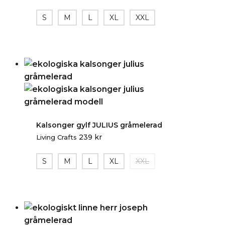
S
M
L
XL
XXL
Kalsonger gylf JULIUS gråmelerad
239
kr
Living Crafts
S
M
L
XL
XXL