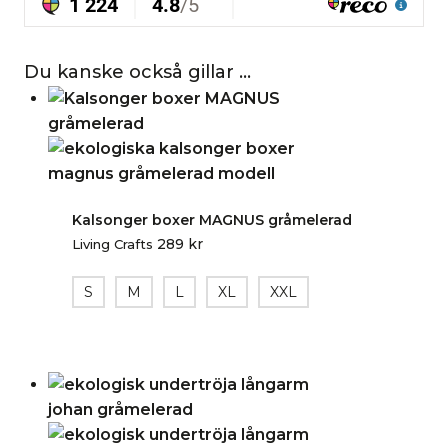
Du kanske också gillar …
Kalsonger boxer MAGNUS gråmelerad
289
kr
Living Crafts
S
M
L
XL
XXL