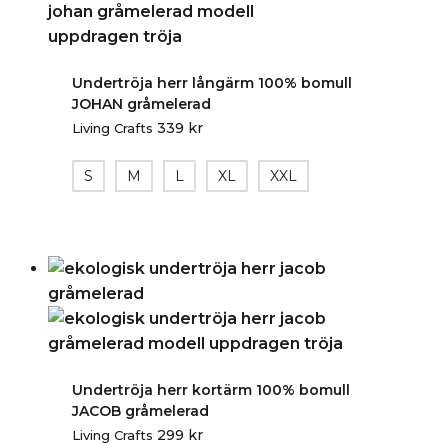
Undertröja herr långärm 100% bomull
JOHAN gråmelerad
339
kr
Living Crafts
S
M
L
XL
XXL
Undertröja herr kortärm 100% bomull
JACOB gråmelerad
299
kr
Living Crafts