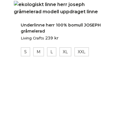
Underlinne herr 100% bomull JOSEPH
gråmelerad
239
kr
Living Crafts
S
M
L
XL
XXL