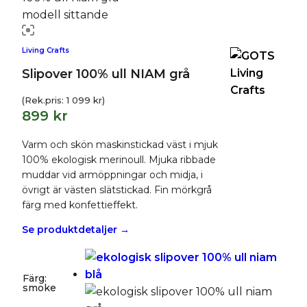
Living Crafts
Slipover 100% ull NIAM grå
(Rek.pris:
1 099
kr
)
899
kr
Varm och skön maskinstickad väst i mjuk
100% ekologisk merinoull. Mjuka ribbade
muddar vid armöppningar och midja, i
övrigt är västen slätstickad. Fin mörkgrå
färg med konfettieffekt.
Se produktdetaljer →
Färg
:
smoke