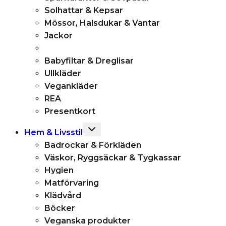
Solhattar & Kepsar
Mössor, Halsdukar & Vantar
Jackor
Babyfiltar & Dreglisar
Ullkläder
Vegankläder
REA
Presentkort
Toggle
Hem & Livsstil
child
Badrockar & Förkläden
menu
Väskor, Ryggsäckar & Tygkassar
Hygien
Matförvaring
Klädvård
Böcker
Veganska produkter