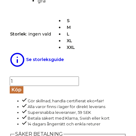
S
M
Storlek
:
ingen vald
L
XL
XXL
Se storleksguide
Slipover
100%
Köp
ull
Gör skillnad, handla certifierat eko+fair!
NIAM
Alla varor finns i lager för direkt leverans
grå
Supersnabba leveranser, 59 SEK
mängd
Betala säkert med Klarna, Swish eller kort
14 dagars ångerrätt och enkla returer
SÄKER BETALNING