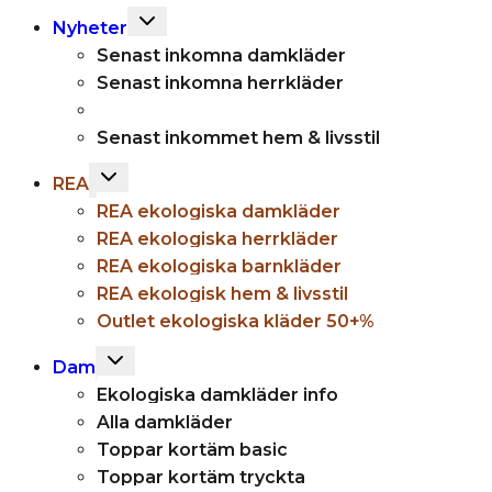
Toggle
Nyheter
child
Senast inkomna damkläder
menu
Senast inkomna herrkläder
Senast inkommet hem & livsstil
Toggle
REA
child
REA ekologiska damkläder
menu
REA ekologiska herrkläder
REA ekologiska barnkläder
REA ekologisk hem & livsstil
Outlet ekologiska kläder 50+%
Toggle
Dam
child
Ekologiska damkläder info
menu
Alla damkläder
Toppar kortäm basic
Toppar kortäm tryckta