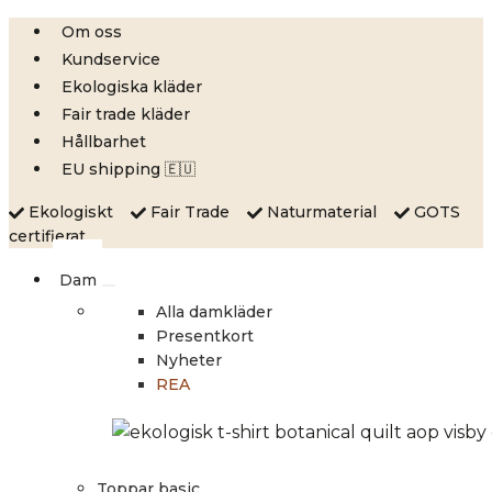
Skip
Om oss
to
Kundservice
content
Ekologiska kläder
Fair trade kläder
Hållbarhet
EU shipping 🇪🇺
Ekologiskt
Fair Trade
Naturmaterial
GOTS
certifierat
Dam
Alla damkläder
Presentkort
Nyheter
REA
Toppar basic