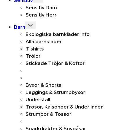
Sensitiv
child
Sensitiv Dam
menu
Sensitiv Herr
Toggle
Barn
child
Ekologiska barnkläder info
menu
Alla barnkläder
T-shirts
Tröjor
Stickade Tröjor & Koftor
Byxor & Shorts
Leggings & Strumpbyxor
Underställ
Trosor, Kalsonger & Underlinnen
Strumpor & Tossor
Sparkdräkter & Sovpåsar