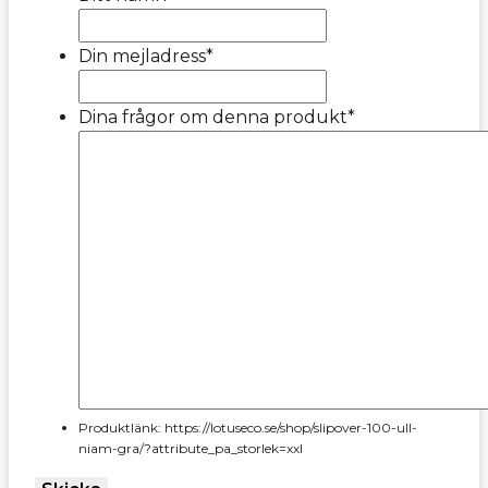
Din mejladress
*
Dina frågor om denna produkt
*
Produktlänk: https://lotuseco.se/shop/slipover-100-ull-
niam-gra/?attribute_pa_storlek=xxl