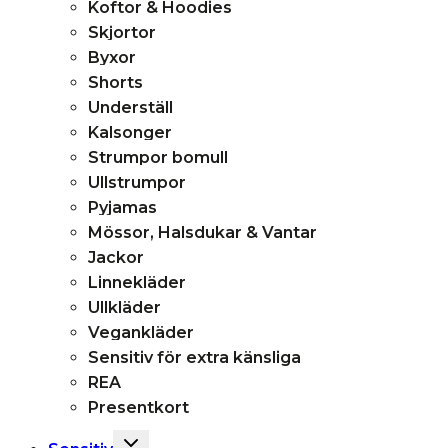
Koftor & Hoodies
Skjortor
Byxor
Shorts
Underställ
Kalsonger
Strumpor bomull
Ullstrumpor
Pyjamas
Mössor, Halsdukar & Vantar
Jackor
Linnekläder
Ullkläder
Vegankläder
Sensitiv för extra känsliga
REA
Presentkort
Toggle