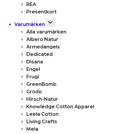
REA
Presentkort
Toggle
Varumärken
child
Alla varumärken
menu
Albero Natur
Armedangels
Dedicated
Disana
Engel
Frugi
GreenBomb
Grödo
Hirsch-Natur
Knowledge Cotton Apparel
Leela Cotton
Living Crafts
Mela