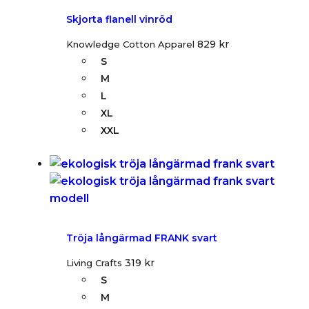
Skjorta flanell vinröd
829
kr
Knowledge Cotton Apparel
S
M
L
XL
XXL
Tröja långärmad FRANK svart
319
kr
Living Crafts
S
M