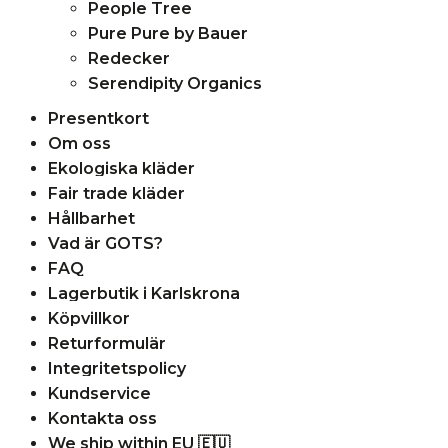
People Tree
Pure Pure by Bauer
Redecker
Serendipity Organics
Presentkort
Om oss
Ekologiska kläder
Fair trade kläder
Hållbarhet
Vad är GOTS?
FAQ
Lagerbutik i Karlskrona
Köpvillkor
Returformulär
Integritetspolicy
Kundservice
Kontakta oss
We ship within EU 🇪🇺