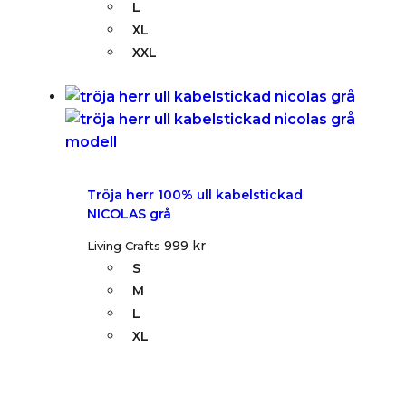
L
XL
XXL
Tröja herr 100% ull kabelstickad
NICOLAS grå
999
kr
Living Crafts
S
M
L
XL