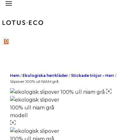
0
Hem
/
Ekologiska herrkläder
/
Stickade tröjor – Herr
/
Slipover 100% ull NIAM grå