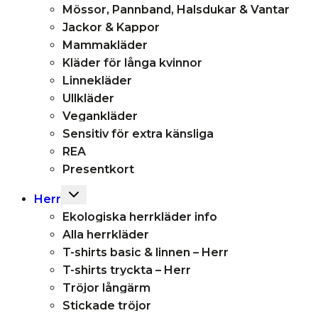
Mössor, Pannband, Halsdukar & Vantar
Jackor & Kappor
Mammakläder
Kläder för långa kvinnor
Linnekläder
Ullkläder
Vegankläder
Sensitiv för extra känsliga
REA
Presentkort
Toggle
Herr
child
Ekologiska herrkläder info
menu
Alla herrkläder
T-shirts basic & linnen – Herr
T-shirts tryckta – Herr
Tröjor långärm
Stickade tröjor