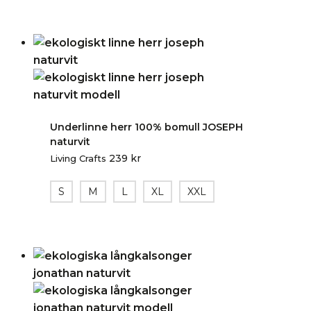
Underlinne herr 100% bomull JOSEPH
naturvit
239
kr
Living Crafts
S
M
L
XL
XXL