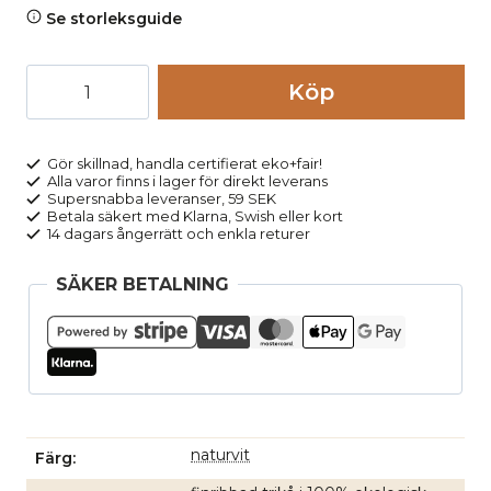
Se storleksguide
Kalsonger
Köp
gylf
JULIUS
naturvit
Gör skillnad, handla certifierat eko+fair!
Alla varor finns i lager för direkt leverans
mängd
Supersnabba leveranser, 59 SEK
Betala säkert med Klarna, Swish eller kort
14 dagars ångerrätt och enkla returer
SÄKER BETALNING
naturvit
Färg