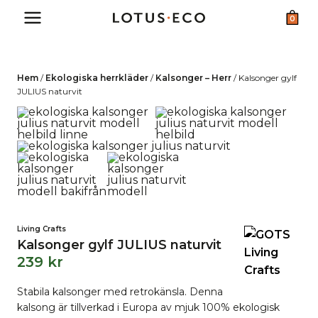
Skip
0
to
content
Hem
/
Ekologiska herrkläder
/
Kalsonger – Herr
/
Kalsonger gylf
JULIUS naturvit
Living Crafts
Kalsonger gylf JULIUS naturvit
239
kr
Stabila kalsonger med retrokänsla. Denna
kalsong är tillverkad i Europa av mjuk 100% ekologisk