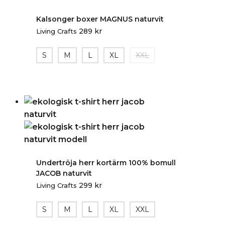
Kalsonger boxer MAGNUS naturvit
289
kr
Living Crafts
S
M
L
XL
XXL
Undertröja herr kortärm 100% bomull
JACOB naturvit
299
kr
Living Crafts
S
M
L
XL
XXL