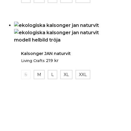
Kalsonger JAN naturvit
219
kr
Living Crafts
S
M
L
XL
XXL