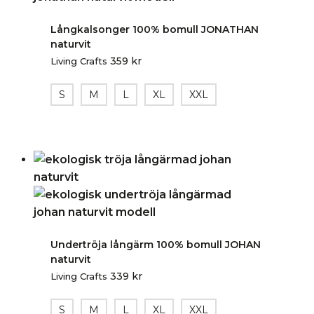
Långkalsonger 100% bomull JONATHAN
naturvit
359
kr
Living Crafts
S
M
L
XL
XXL
Undertröja långärm 100% bomull JOHAN
naturvit
339
kr
Living Crafts
S
M
L
XL
XXL