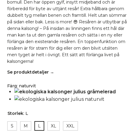
bomull. Den har öppen gylf, insytt midjeband och är
förberedd för byte av uttjänt resår! Extra hållbara genom
dubbelt tyg mellan benen och framtill. Helt utan sömmar
på sidan eller bak. Less is more! 😎 Resåren är utbytbar på
denna kalsong! – På insidan av linningen finns ett hål där
man kan ta ut den gamla resåren och sätta i en ny eller
förlänga den existerande resåren. En toppenfunktion om
resåren är för stram för dig eller om den blivit utsliten
men tyget är helt i övrigt. Ett sätt att förlänga livet på
kalsongerna!
Se produktdetaljer →
Färg
:
naturvit
Storlek
:
L
S
M
L
XL
XXL