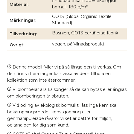
finribbad trikå i 100% ekologisk
Material
bomull, 180 g/m²
GOTS (Global Organic Textile
Märkningar
Standard)
Bosnien, GOTS-certifierad fabrik
Tillverkning
vegan, påfyllnadsprodukt
Övrigt
Denna modell fyller vi på så länge den tillverkas. Om
den finns i flera färger kan vissa av dem tillhöra en
kollektion som inte återkommer.
Vi plomberar alla kalsonger så de kan bytas eller ångras
om plomberingen är obruten.
Vid odling av ekologisk bomull tillåts inga kemiska
bekämpningsmedel, konstgödning eller
genmanipulerade råvaror vilket är bättre för miljön,
odlarna och för dig som kund.