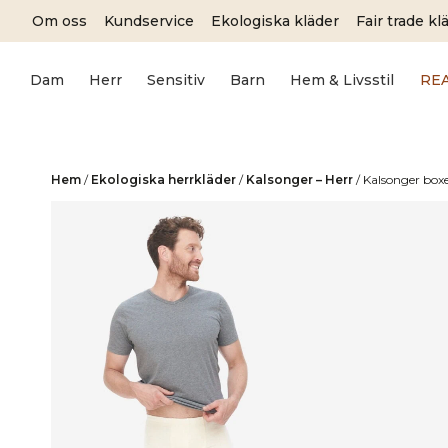
Skip
Om oss
Kundservice
Ekologiska kläder
Fair trade kl
to
content
Dam
Herr
Sensitiv
Barn
Hem & Livsstil
RE
Hem
/
Ekologiska herrkläder
/
Kalsonger – Herr
/
Kalsonger box