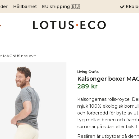
äder
Hållbarhet
EU shipping 🇪🇺
Ekol
A
er MAGNUS naturvit
Living Crafts
Kalsonger boxer MAG
289
kr
Kalsongernas rolls-royce. De
mjuk 100% ekologisk bomull.
och förberedd för byte av ut
tyg mellan benen och framti
sömmar på sidan eller bak. L
Resåren är utbytbar på denna