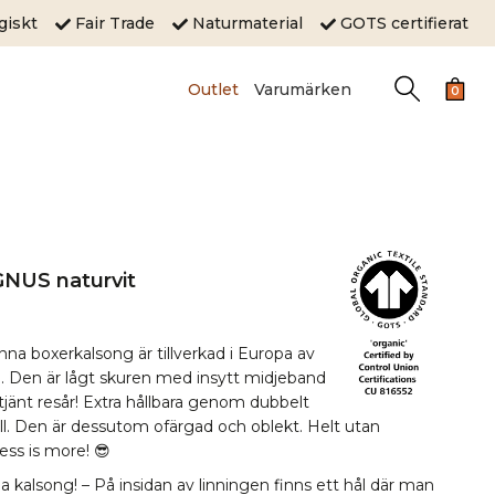
ogiskt
Fair Trade
Naturmaterial
GOTS certifierat
Outlet
Varumärken
0
NUS naturvit
nna boxerkalsong är tillverkad i Europa av
 Den är lågt skuren med insytt midjeband
tjänt resår! Extra hållbara genom dubbelt
ll. Den är dessutom ofärgad och oblekt. Helt utan
ess is more! 😎
 kalsong! – På insidan av linningen finns ett hål där man