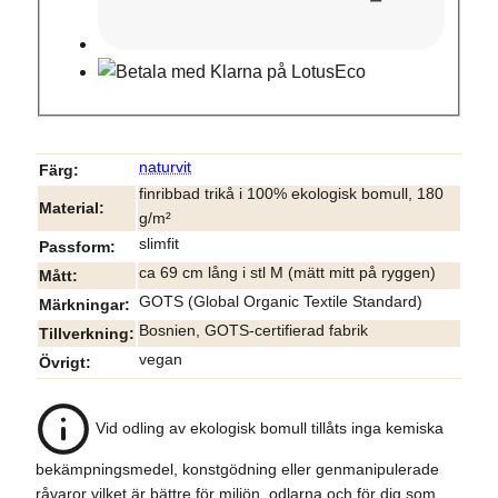
naturvit
Färg
finribbad trikå i 100% ekologisk bomull, 180
Material
g/m²
slimfit
Passform
ca 69 cm lång i stl M (mätt mitt på ryggen)
Mått
GOTS (Global Organic Textile Standard)
Märkningar
Bosnien, GOTS-certifierad fabrik
Tillverkning
vegan
Övrigt
Vid odling av ekologisk bomull tillåts inga kemiska
bekämpningsmedel, konstgödning eller genmanipulerade
råvaror vilket är bättre för miljön, odlarna och för dig som