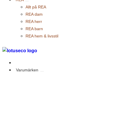
Allt på REA
REA dam
REA herr
REA barn
REA hem & livsstil
Outlet
Varumärken