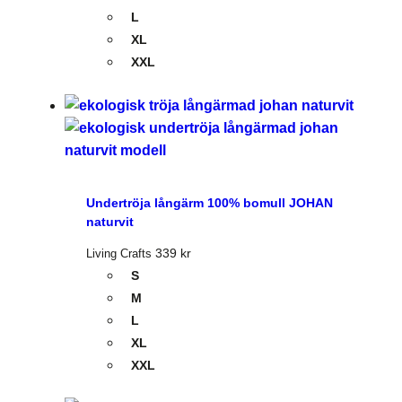
L
XL
XXL
Undertröja långärm 100% bomull JOHAN
naturvit
339
kr
Living Crafts
S
M
L
XL
XXL