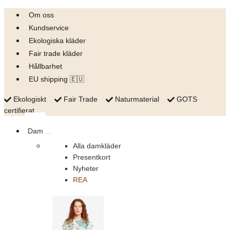
Skip
Om oss
to
Kundservice
content
Ekologiska kläder
Fair trade kläder
Hållbarhet
EU shipping 🇪🇺
Ekologiskt
Fair Trade
Naturmaterial
GOTS
certifierat
Dam
Alla damkläder
Presentkort
Nyheter
REA