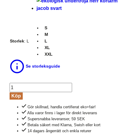
S
M
Storlek
:
L
L
XL
XXL
Se storleksguide
Undertröja
herr
Köp
kortärm
Gör skillnad, handla certifierat eko+fair!
100%
Alla varor finns i lager för direkt leverans
bomull
Supersnabba leveranser, 59 SEK
JACOB
Betala säkert med Klarna, Swish eller kort
naturvit
14 dagars ångerrätt och enkla returer