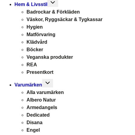
Toggle
Hem & Livsstil
child
Badrockar & Förkläden
menu
Väskor, Ryggsäckar & Tygkassar
Hygien
Matförvaring
Klädvård
Böcker
Veganska produkter
REA
Presentkort
Toggle
Varumärken
child
Alla varumärken
menu
Albero Natur
Armedangels
Dedicated
Disana
Engel