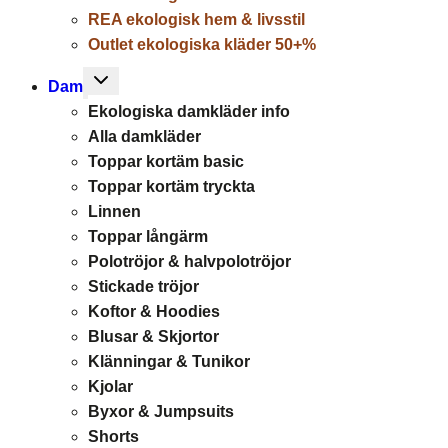
REA ekologisk hem & livsstil
Outlet ekologiska kläder 50+%
Toggle
Dam
child
Ekologiska damkläder info
menu
Alla damkläder
Toppar kortäm basic
Toppar kortäm tryckta
Linnen
Toppar långärm
Polotröjor & halvpolotröjor
Stickade tröjor
Koftor & Hoodies
Blusar & Skjortor
Klänningar & Tunikor
Kjolar
Byxor & Jumpsuits
Shorts