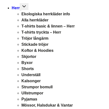
Toggle
Herr
child
Ekologiska herrkläder info
menu
Alla herrkläder
T-shirts basic & linnen – Herr
T-shirts tryckta – Herr
Tröjor långärm
Stickade tröjor
Koftor & Hoodies
Skjortor
Byxor
Shorts
Underställ
Kalsonger
Strumpor bomull
Ullstrumpor
Pyjamas
Mössor, Halsdukar & Vantar