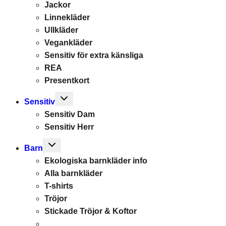
Jackor
Linnekläder
Ullkläder
Vegankläder
Sensitiv för extra känsliga
REA
Presentkort
Toggle
Sensitiv
child
Sensitiv Dam
menu
Sensitiv Herr
Toggle
Barn
child
Ekologiska barnkläder info
menu
Alla barnkläder
T-shirts
Tröjor
Stickade Tröjor & Koftor