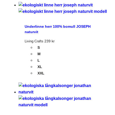
Underlinne herr 100% bomull JOSEPH
naturvit
239
kr
Living Crafts
S
M
L
XL
XXL